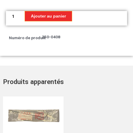
quantité
de
Ajouter au panier
Compartiment
de
la
250-0408
Numéro de produit:
plaque,
entraînement
Produits apparentés