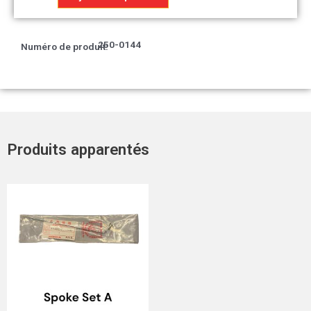
Compartiment
à
câbles.
250-0144
Numéro de produit:
Produits apparentés