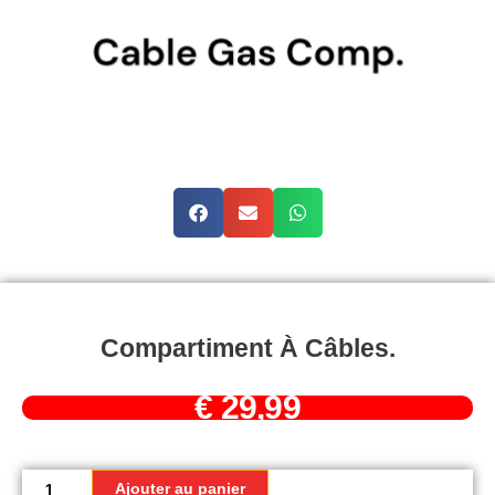
Compartiment À Câbles.
€
29,99
quantité
de
Ajouter au panier