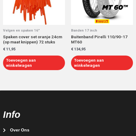
Velgen en spaken 16"
Banden 17 inch
Spaken cover set oranje 24cm
Buitenband Pirelli 110/90-17
(op maat knippen) 72 stuks
MT60
€
11,95
€
134,95
Toevoegen aan
Toevoegen aan
winkelwagen
winkelwagen
Info
Over Ons