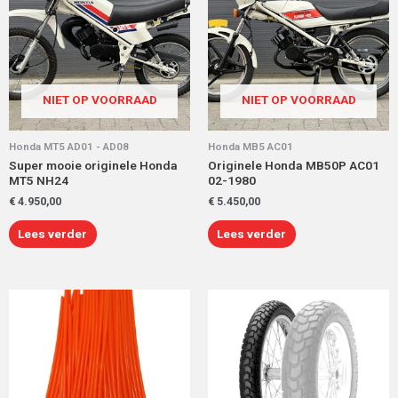
NIET OP VOORRAAD
NIET OP VOORRAAD
Honda MT5 AD01 - AD08
Honda MB5 AC01
Super mooie originele Honda
Originele Honda MB50P AC01
MT5 NH24
02-1980
€
4.950,00
€
5.450,00
Lees verder
Lees verder