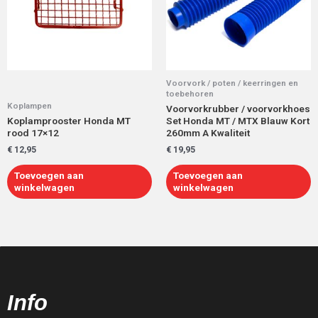
Voorvork / poten / keerringen en
toebehoren
Koplampen
Voorvorkrubber / voorvorkhoes
Koplamprooster Honda MT
Set Honda MT / MTX Blauw Kort
rood 17×12
260mm A Kwaliteit
€
12,95
€
19,95
Toevoegen aan
Toevoegen aan
winkelwagen
winkelwagen
Info