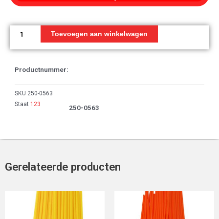
Rechter
streep
Toevoegen aan winkelwagen
A
T3
aantal
Productnummer:
SKU
250-0563
Staat
123
250-0563
Gerelateerde producten