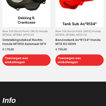
New Old Stock Parts (NOS) Honda
New Old Stock Parts (NOS) Honda
MTX50, MTX80, MTX125
MTX50, MTX80, MTX125
Ontstekingsdeksel Rechts
Benzinetank As*R134* Honda
Honda MTX50 Automaat GF9
MTX R2 HD09
€
179,00
€
799,00
Toevoegen aan
Toevoegen aan
winkelwagen
winkelwagen
Info