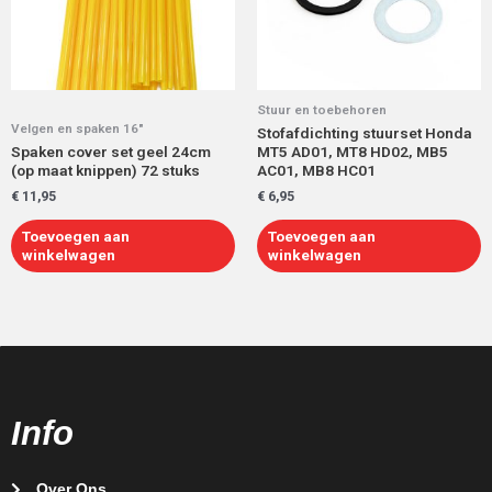
Stuur en toebehoren
Velgen en spaken 16"
Stofafdichting stuurset Honda
Spaken cover set geel 24cm
MT5 AD01, MT8 HD02, MB5
(op maat knippen) 72 stuks
AC01, MB8 HC01
€
11,95
€
6,95
Toevoegen aan
Toevoegen aan
winkelwagen
winkelwagen
Info
Over Ons