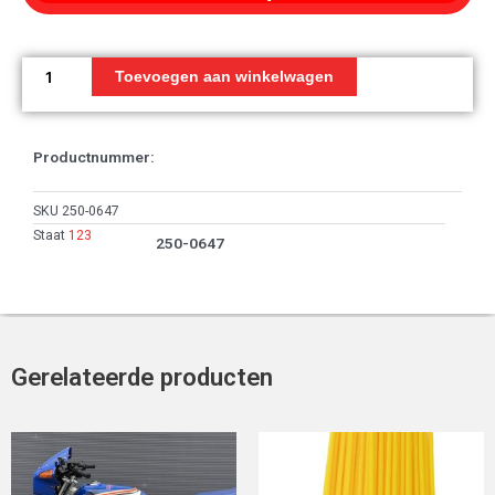
Slang
compartiment
Toevoegen aan winkelwagen
Fr
Brk
aantal
Productnummer:
SKU
250-0647
Staat
123
250-0647
Gerelateerde producten