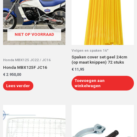
NIET OP VOORRAAD
Velgen en spaken 16"
Spaken cover set geel 24cm
Honda MBX125 JC22 / JC16
(op maat knippen) 72 stuks
Honda MBX125F JC16
€
11,95
€
2.950,00
Toevoegen aan
Lees verder
winkelwagen