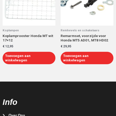
Koplampen
Remhevels en schakelaars
Koplamprooster Honda MT wit
Remarmset, voorzijde voor
17×12
Honda MT5 AD01, MT8 HD02
€
12,95
€
29,95
Toevoegen aan
Toevoegen aan
winkelwagen
winkelwagen
Info
Over Ons