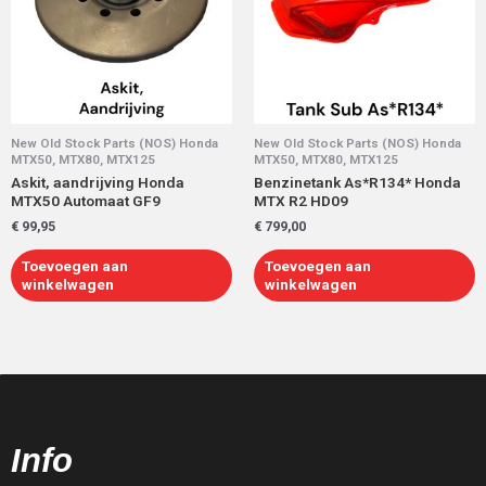
New Old Stock Parts (NOS) Honda
New Old Stock Parts (NOS) Honda
MTX50, MTX80, MTX125
MTX50, MTX80, MTX125
Askit, aandrijving Honda
Benzinetank As*R134* Honda
MTX50 Automaat GF9
MTX R2 HD09
€
99,95
€
799,00
Toevoegen aan
Toevoegen aan
winkelwagen
winkelwagen
Info