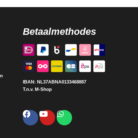
Betaalmethodes
en
IBAN:
NL37ABNA0133468887
T.n.v. M-Shop
Facebook
Youtube
Whatsapp