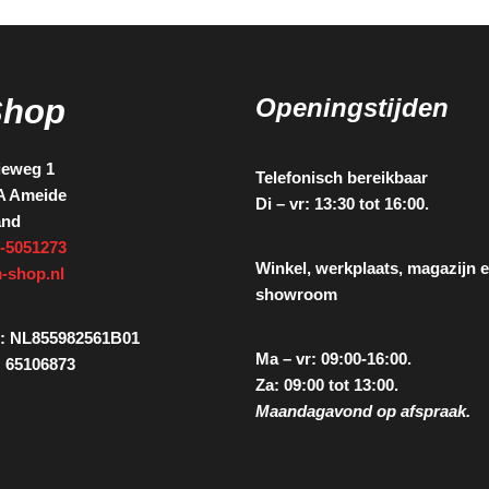
Shop
Openingstijden
ieweg 1
Telefonisch bereikbaar
A Ameide
Di – vr: 13:30 tot 16:00.
and
-5051273
Winkel, werkplaats, magazijn 
-shop.nl
showroom
: NL855982561B01
Ma – vr: 09:00-16:00.
 65106873
Za: 09:00 tot 13:00.
Maandagavond op afspraak.