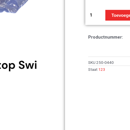
remlichtschakelaar
achter
Toevoeg
Honda
NSR50R
/
Productnummer:
NSR75
/
NS1
aantal
SKU
250-0440
Staat
123