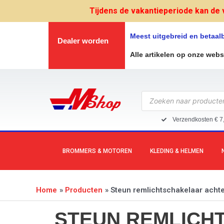
Ga
Tijdens de vakantieperiode kan de 
naar
de
Meest uitgebreid en betaa
Dealer worden
inhoud
Alle artikelen op onze web
Producten
zoeken
Verzendkosten € 7
BROMMERS & MOTOREN
KLEDING & HELMEN
Home
Producten
Steun remlichtschakelaar acht
STEUN REMLICH