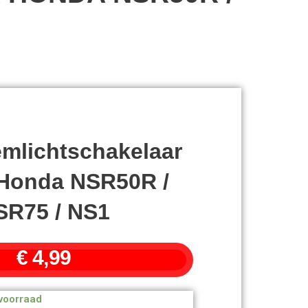
mlichtschakelaar
 Honda NSR50R /
SR75 / NS1
€
4,99
voorraad