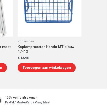
Koplampen
p maat
Koplamprooster Honda MT blauw
17×12
€
12,95
en
Toevoegen aan winkelwagen
100% veilig afrekenen
PayPal / MasterCard / Visa / Ideal