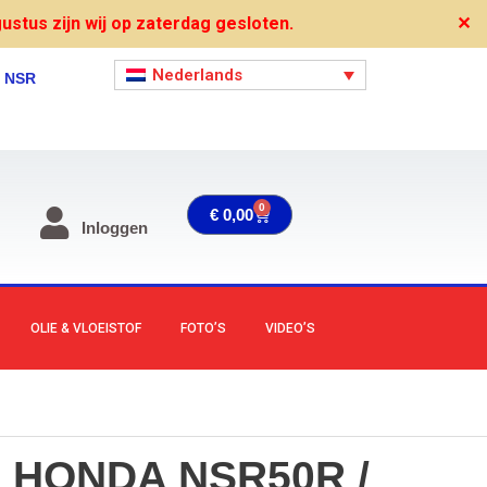
stus zijn wij op zaterdag gesloten.
✕
Nederlands
, NSR
0
Winkelwagen
€
0,00
Inloggen
OLIE & VLOEISTOF
FOTO’S
VIDEO’S
HONDA NSR50R /