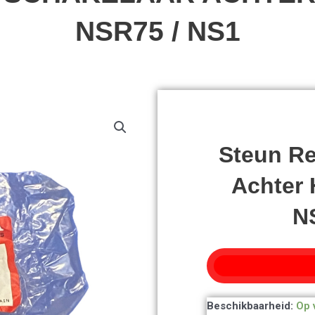
NSR75 / NS1
Steun Re
Achter
N
Steun
Beschikbaarheid:
Op 