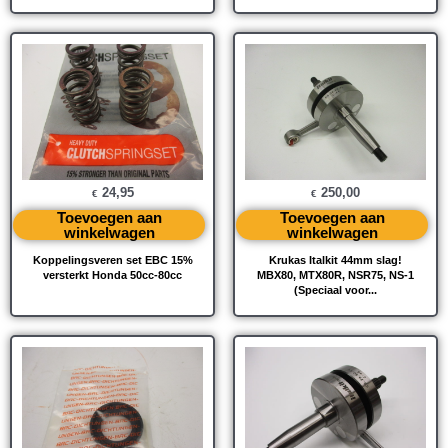
24,95
250,00
€
€
Toevoegen aan
Toevoegen aan
winkelwagen
winkelwagen
Koppelingsveren set EBC 15%
Krukas Italkit 44mm slag!
versterkt Honda 50cc-80cc
MBX80, MTX80R, NSR75, NS-1
(Speciaal voor...