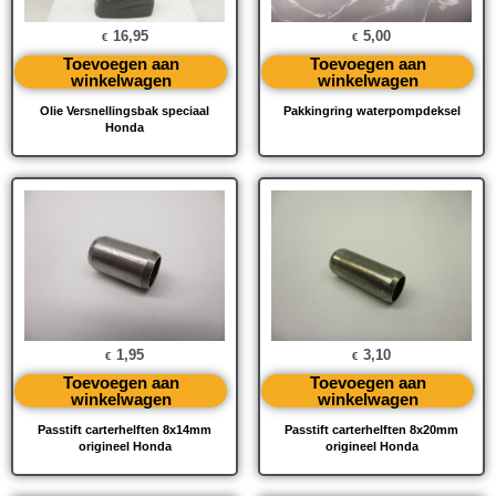
16,95
5,00
€
€
Toevoegen aan
Toevoegen aan
winkelwagen
winkelwagen
Olie Versnellingsbak speciaal
Pakkingring waterpompdeksel
Honda
1,95
3,10
€
€
Toevoegen aan
Toevoegen aan
winkelwagen
winkelwagen
Passtift carterhelften 8x14mm
Passtift carterhelften 8x20mm
origineel Honda
origineel Honda