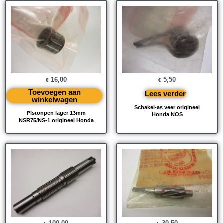
16,00
5,50
€
€
Toevoegen aan
Lees verder
winkelwagen
Schakel-as veer origineel
Pistonpen lager 13mm
Honda NOS
NSR75/NS-1 origineel Honda
100,00
30,50