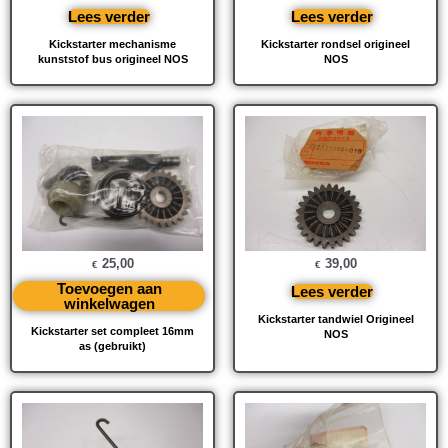
Lees verder
Lees verder
Kickstarter mechanisme
Kickstarter rondsel origineel
kunststof bus origineel NOS
NOS
25,00
39,00
€
€
Toevoegen aan
Lees verder
winkelwagen
Kickstarter tandwiel Origineel
Kickstarter set compleet 16mm
NOS
as (gebruikt)