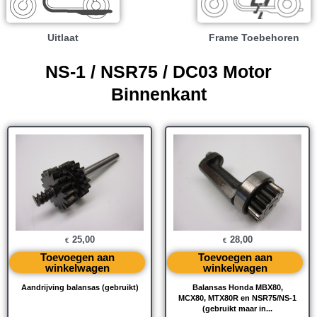
Uitlaat
Frame Toebehoren
NS-1 / NSR75 / DC03 Motor
Binnenkant
25,00
28,00
€
€
Toevoegen aan
Toevoegen aan
winkelwagen
winkelwagen
Aandrijving balansas (gebruikt)
Balansas Honda MBX80,
MCX80, MTX80R en NSR75/NS-1
(gebruikt maar in...