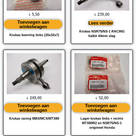
5,50
239,00
€
€
Toevoegen aan
Lees verder
winkelwagen
Krukas NSR75/NS-1 RACING
Krukas keerring links (20x32x7)
Italkit 44mm slag
249,00
52,00
€
€
Toevoegen aan
Toevoegen aan
winkelwagen
winkelwagen
Krukas racing MBX/MCX/MTX80
Lager krukas links + rechts
MTX80R2 en NSR75/NS-1
origineel Honda