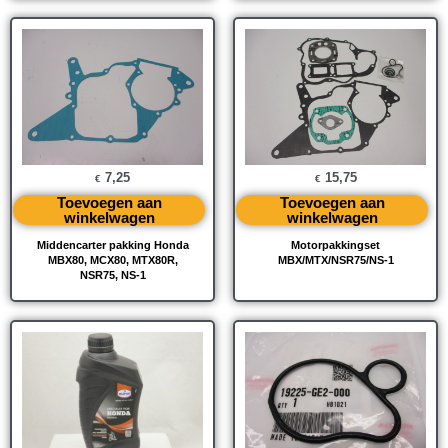
7,25
15,75
€
€
Toevoegen aan
Toevoegen aan
winkelwagen
winkelwagen
Middencarter pakking Honda
Motorpakkingset
MBX80, MCX80, MTX80R,
MBX/MTX/NSR75/NS-1
NSR75, NS-1