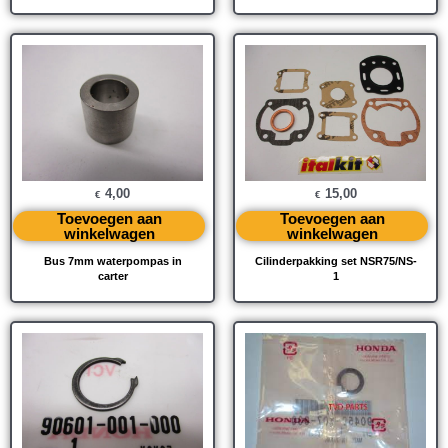
4,00
15,00
€
€
Toevoegen aan
Toevoegen aan
winkelwagen
winkelwagen
Bus 7mm waterpompas in
Cilinderpakking set NSR75/NS-
carter
1