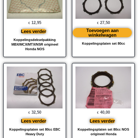
12,95
27,50
€
€
Toevoegen aan
Lees verder
winkelwagen
Koppelingsdekselpakking
Koppelingsplaten set 80cc
MBX/MCX/MTX/NSR origineel
Honda NOS
32,50
40,00
€
€
Lees verder
Lees verder
Koppelingsplaten set 80cc EBC
Koppelingsplaten set 80cc NOS
Heavy Duty
origineel Honda