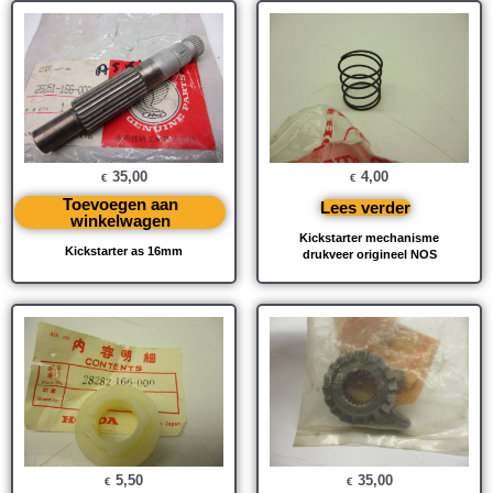
35,00
4,00
€
€
Toevoegen aan
Lees verder
winkelwagen
Kickstarter mechanisme
Kickstarter as 16mm
drukveer origineel NOS
5,50
35,00
€
€