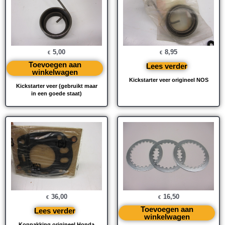
5,00
8,95
€
€
Toevoegen aan
Lees verder
winkelwagen
Kickstarter veer origineel NOS
Kickstarter veer (gebruikt maar
in een goede staat)
36,00
16,50
€
€
Toevoegen aan
Lees verder
winkelwagen
Koppakking origineel Honda