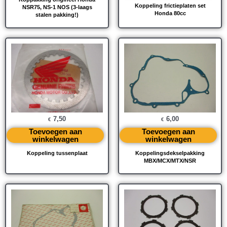
Koppeling frictieplaten set
NSR75, NS-1 NOS (3-laags
Honda 80cc
stalen pakking!)
7,50
6,00
€
€
Toevoegen aan
Toevoegen aan
winkelwagen
winkelwagen
Koppeling tussenplaat
Koppelingsdekselpakking
MBX/MCX/MTX/NSR