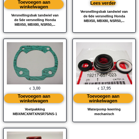
Toevoegen aan
Lees verder
winkelwagen
Versnellingsbak tandwiel van
Versnellingsbak tandwiel van
de 6de versnelling Honda
de 5de versnelling Honda
MBX50, MBX80, NSR50,...
MBX50, MBX80, NSR50,...
3,00
17,95
€
€
Toevoegen aan
Toevoegen aan
winkelwagen
winkelwagen
Voetpakking
Waterpomp keerring
MBX/MCX/MTX/NSR75/NS-1
mechanisch