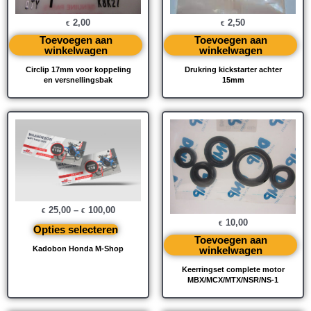
2,50
2,00
€
€
Toevoegen aan
Toevoegen aan
winkelwagen
winkelwagen
Drukring kickstarter achter
Circlip 17mm voor koppeling
15mm
en versnellingsbak
25,00
–
100,00
€
€
10,00
€
Opties selecteren
Toevoegen aan
winkelwagen
Kadobon Honda M-Shop
Keerringset complete motor
MBX/MCX/MTX/NSR/NS-1