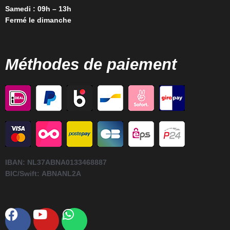
Samedi : 09h – 13h
Fermé le dimanche
Méthodes de paiement
IBAN:
NL37ABNA0133468887
BIC/Swift:
ABNANL2A
Facebook
Youtube
Whatsapp