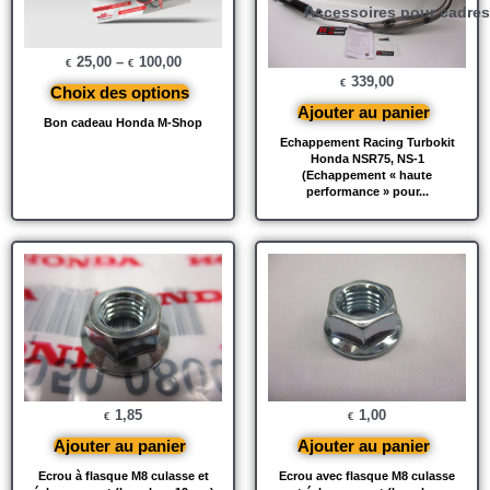
Accessoires pour cadres
25,00
–
100,00
€
€
339,00
€
Choix des options
Ajouter au panier
Bon cadeau Honda M-Shop
Echappement Racing Turbokit
Honda NSR75, NS-1
(Echappement « haute
performance » pour...
1,85
1,00
€
€
Ajouter au panier
Ajouter au panier
Ecrou à flasque M8 culasse et
Ecrou avec flasque M8 culasse