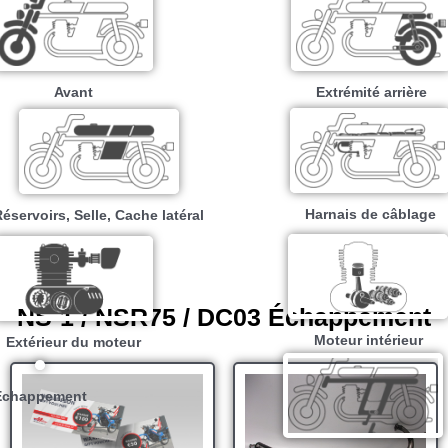
Avant
Extrémité arrière
Harnais de câblage
éservoirs, Selle, Cache latéral
NS-1 / NSR75 / DC03 Échappement
Moteur intérieur​
Extérieur du moteur
Échappement