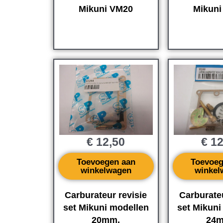
Mikuni VM20
Mikuni
€
12,50
€
12
Toevoegen aan
Toevoeg
winkelwagen
winkel
Carburateur revisie
Carburateu
set Mikuni modellen
set Mikuni
20mm.
24