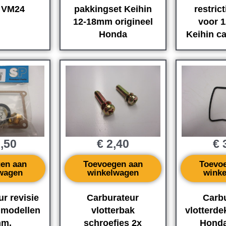
 VM24
pakkingset Keihin
restrict
12-18mm origineel
voor 
Honda
Keihin c
,50
€
2,40
€
3
en aan
Toevoegen aan
Toevo
wagen
winkelwagen
wink
r revisie
Carburateur
Carb
 modellen
vlotterbak
vlotterde
mm.
schroefjes 2x
Honda