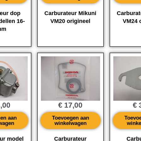
eur dop
Carburateur Mikuni
Carburat
ellen 16-
VM20 origineel
VM24 o
mm
,00
€
17,00
€
3
en aan
Toevoegen aan
Toevo
wagen
winkelwagen
wink
ur model
Carburateur
Carb