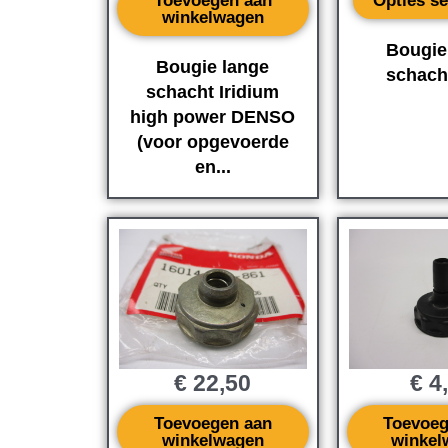
Toevoegen aan
Opties se
winkelwagen
Bougie
Bougie lange
schach
schacht Iridium
high power DENSO
(voor opgevoerde
en...
€
22,50
€
4
Toevoegen aan
Toevoeg
winkelwagen
winkel