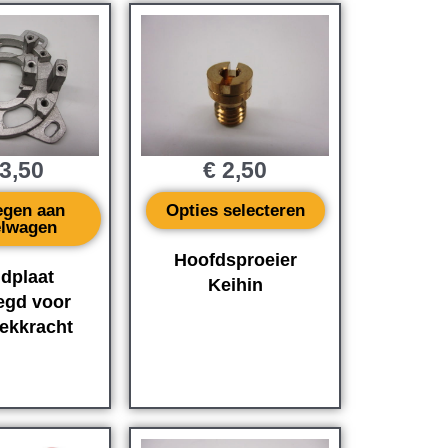
3,50
€
2,50
egen aan
Opties selecteren
elwagen
Hoofdsproeier
dplaat
Keihin
egd voor
rekkracht