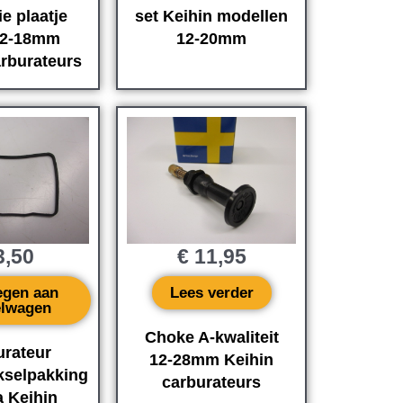
ie plaatje
set Keihin modellen
12-18mm
12-20mm
arburateurs
,50
€
11,95
egen aan
Lees verder
elwagen
Choke A-kwaliteit
urateur
12-28mm Keihin
kselpakking
carburateurs
 Keihin