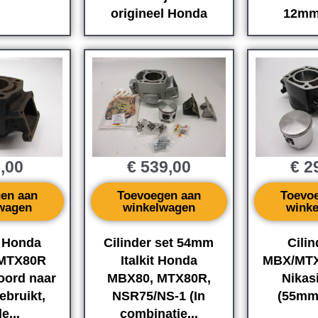
origineel Honda
12mm
,00
€
539,00
€
29
en aan
Toevoegen aan
Toevo
wagen
winkelwagen
wink
r Honda
Cilinder set 54mm
Cilin
MTX80R
Italkit Honda
MBX/MTX
ord naar
MBX80, MTX80R,
Nikas
bruikt,
NSR75/NS-1 (In
(55mm
e...
combinatie...