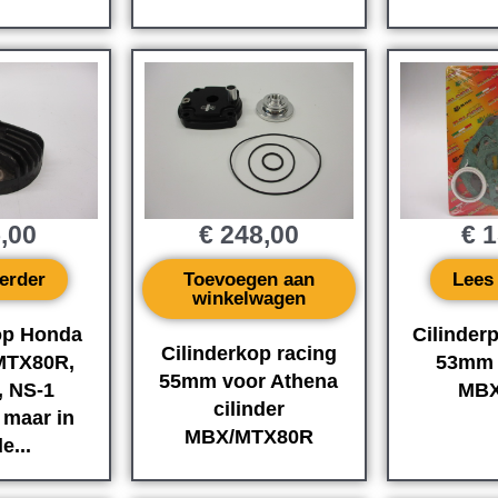
,00
€
248,00
€
1
erder
Toevoegen aan
Lees
winkelwagen
op Honda
Cilinder
Cilinderkop racing
MTX80R,
53mm 
55mm voor Athena
 NS-1
MBX
cilinder
 maar in
MBX/MTX80R
e...