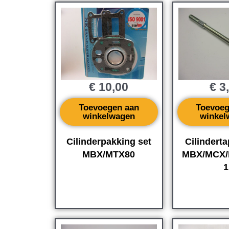
€
10,00
€
3
Toevoegen aan
Toevoeg
winkelwagen
winkel
Cilinderpakking set
Cilindert
MBX/MTX80
MBX/MCX/
1