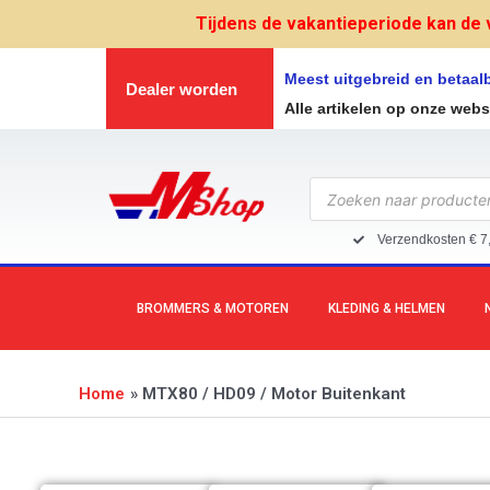
Ga
Tijdens de vakantieperiode kan de 
naar
de
Meest uitgebreid en betaa
Dealer worden
inhoud
Alle artikelen op onze web
Producten
zoeken
Verzendkosten € 7
BROMMERS & MOTOREN
KLEDING & HELMEN
Home
MTX80 / HD09 / Motor Buitenkant