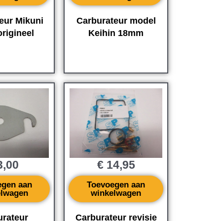
eur Mikuni
Carburateur model
rigineel
Keihin 18mm
,00
€
14,95
egen aan
Toevoegen aan
elwagen
winkelwagen
urateur
Carburateur revisie