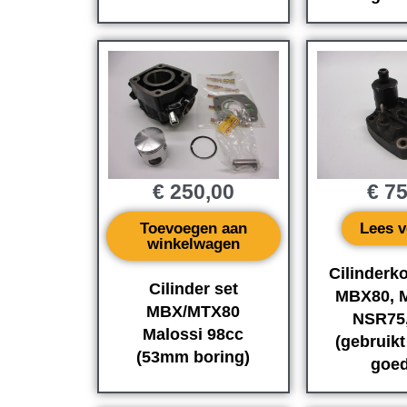
€
250,00
€
75
Toevoegen aan
Lees v
winkelwagen
Cilinderk
Cilinder set
MBX80, 
MBX/MTX80
NSR75,
Malossi 98cc
(gebruikt
(53mm boring)
goed