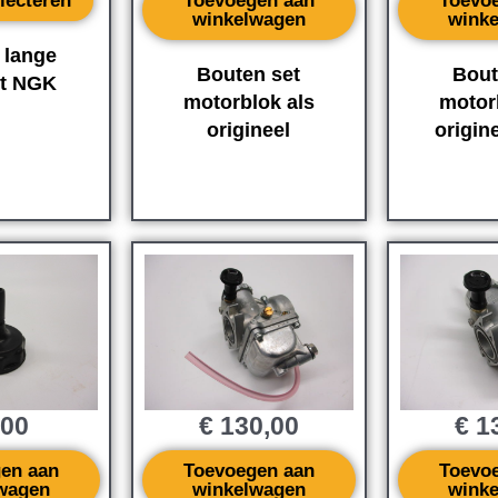
lecteren
Toevoegen aan
Toevo
winkelwagen
wink
 lange
Bouten set
Bout
t NGK
motorblok als
motor
origineel
origin
,00
€
130,00
€
13
en aan
Toevoegen aan
Toevo
wagen
winkelwagen
wink