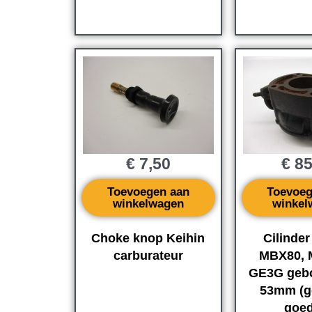
€
7,50
€
85
Toevoegen aan
Toevoeg
winkelwagen
winkel
Choke knop Keihin
Cilinde
carburateur
MBX80, 
GE3G gebo
53mm (ge
goed