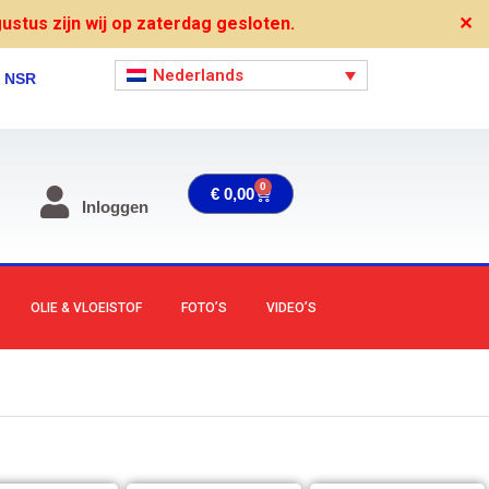
stus zijn wij op zaterdag gesloten.
✕
Nederlands
, NSR
0
Winkelwagen
€
0,00
Inloggen
OLIE & VLOEISTOF
FOTO’S
VIDEO’S