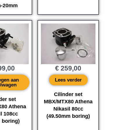
-20mm
9,00
€
259,00
egen aan
Lees verder
elwagen
Cilinder set
der set
MBX/MTX80 Athena
80 Athena
Nikasil 80cc
il 108cc
(49.50mm boring)
 boring)