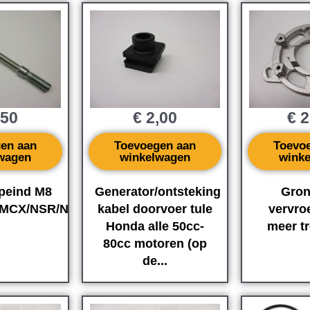
,50
€
2,00
€
2
en aan
Toevoegen aan
Toevo
wagen
winkelwagen
wink
apeind M8
Generator/ontsteking
Gron
MCX/NSR/NS-
kabel doorvoer tule
vervro
Honda alle 50cc-
meer t
80cc motoren (op
de...