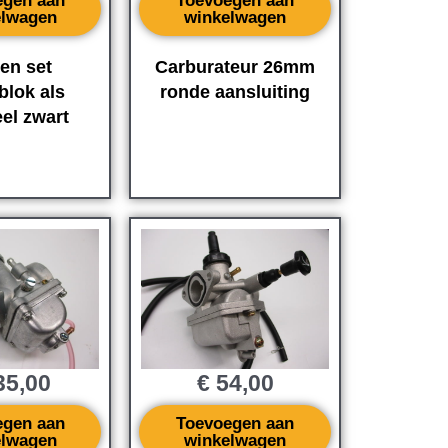
egen aan
Toevoegen aan
elwagen
winkelwagen
en set
Carburateur 26mm
blok als
ronde aansluiting
eel zwart
5,00
€
54,00
egen aan
Toevoegen aan
elwagen
winkelwagen