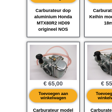
Carburateur dop
Carburat
aluminium Honda
Keihin mod
MTX80R2 HD09
18
origineel NOS
€
65,00
€
55
Toevoegen aan
Toevoeg
winkelwagen
winkel
Carburateur model
Carburate