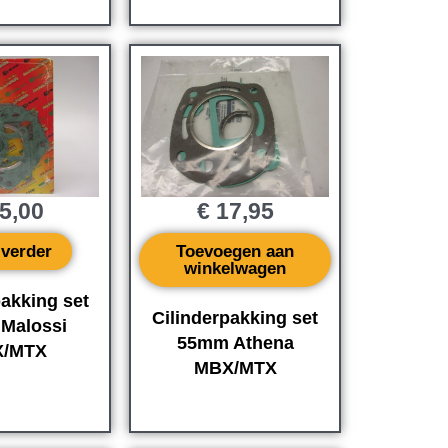
5,00
€
17,95
 verder
Toevoegen aan
winkelwagen
pakking set
Cilinderpakking set
Malossi
55mm Athena
/MTX
MBX/MTX