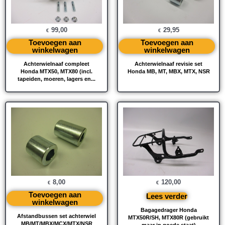
99,00
29,95
€
€
Toevoegen aan
Toevoegen aan
winkelwagen
winkelwagen
Achterwielnaaf compleet
Achterwielnaaf revisie set
Honda MTX50, MTX80 (incl.
Honda MB, MT, MBX, MTX, NSR
tapeiden, moeren, lagers en...
8,00
120,00
€
€
Toevoegen aan
Lees verder
winkelwagen
Bagagedrager Honda
Afstandbussen set achterwiel
MTX50R/SH, MTX80R (gebruikt
MB/MT/MBX/MCX/MTX/NSR
maar in goede staat)