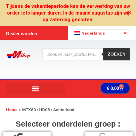
Ga
Tijdens de vakantieperiode kan de verwerking van uw
naar
order iets langer duren. In de maand augustus zijn wij
✕
de
op zaterdag gesloten.
inhoud
Nederlands
Dealer worden
Producten
zoeken
ZOEKEN
0
Wink
€
0,00
Home
MTX80 / HD08 / Achterkant
Selecteer onderdelen groep :