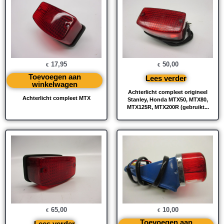
17,95
50,00
€
€
Toevoegen aan
Lees verder
winkelwagen
Achterlicht compleet origineel
Achterlicht compleet MTX
Stanley, Honda MTX50, MTX80,
MTX125R, MTX200R (gebruikt...
65,00
10,00
€
€
Toevoegen aan
Lees verder