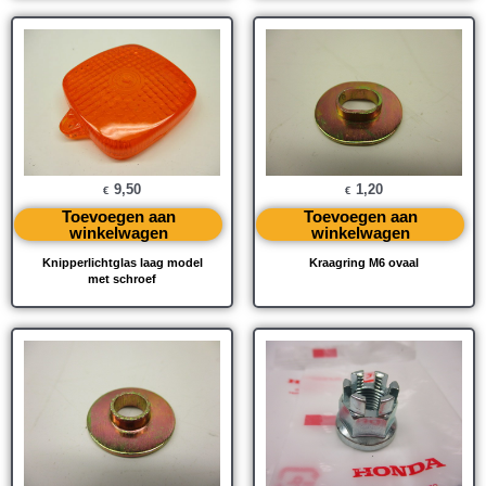
9,50
1,20
€
€
Toevoegen aan
Toevoegen aan
winkelwagen
winkelwagen
Knipperlichtglas laag model
Kraagring M6 ovaal
met schroef