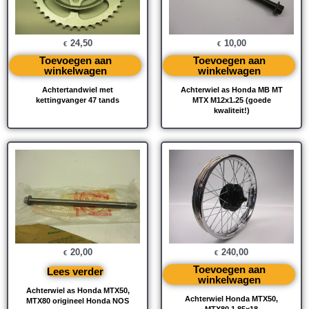
24,50
10,00
€
€
Toevoegen aan
Toevoegen aan
winkelwagen
winkelwagen
Achtertandwiel met
Achterwiel as Honda MB MT
kettingvanger 47 tands
MTX M12x1.25 (goede
kwaliteit!)
20,00
240,00
€
€
Toevoegen aan
Lees verder
winkelwagen
Achterwiel as Honda MTX50,
Achterwiel Honda MTX50,
MTX80 origineel Honda NOS
MTX80 1.85×18