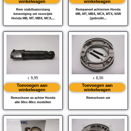
winkelwagen
winkelwagen
Rem stabilisatorstang
Rempaneel achterrem Honda
bevestiging set voorzijde
MB, MT, MBX, MCX, MTX, NSR
Honda MB, MT, MBX, MCX,...
(gebruikt...
9,95
8,50
€
€
Toevoegen aan
Toevoegen aan
winkelwagen
winkelwagen
Remschoen as achter Honda
Remschoen set
alle 50cc-80cc modellen