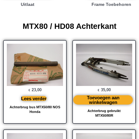
Uitlaat
Frame Toebehoren
MTX80 / HD08 Achterkant
23,00
35,00
€
€
Toevoegen aan
Lees verder
winkelwagen
Achterbrug bus MTX50/80 NOS
Achterbrug gebruikt
Honda
MTX50/80R