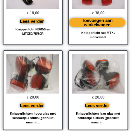
18,00
38,00
€
€
Toevoegen aan
Lees verder
winkelwagen
Knipperlicht NSR50 en
Knipperlicht set MTX /
MTX50/75/80R
universeel
20,00
20,00
€
€
Lees verder
Lees verder
Knipperlichten hoog glas met
Knipperlichten laag glas met
schroefje 4 stuks (gebruikt
schroefje 4 stuks (gebruikt
maar in...
maar in...