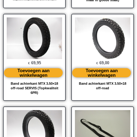
69,95
69,00
€
€
Toevoegen aan
Toevoegen aan
winkelwagen
winkelwagen
Band achterkant MTX 3.50×18
Band achterkant MTX 3.50×18
off-road SERVIS (Topkwaliteit
off-road
6PR)