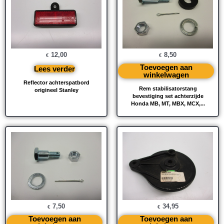
12,00
8,50
€
€
Toevoegen aan
Lees verder
winkelwagen
Reflector achterspatbord
Rem stabilisatorstang
origineel Stanley
bevestiging set achterzijde
Honda MB, MT, MBX, MCX,...
7,50
34,95
€
€
Toevoegen aan
Toevoegen aan