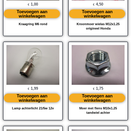
1,00
4,50
€
€
Toevoegen aan
Toevoegen aan
winkelwagen
winkelwagen
Kraagring M6 rond
Kroonmoer wielas M12x1.25
origineel Honda
1,99
1,75
€
€
Toevoegen aan
Toevoegen aan
winkelwagen
winkelwagen
Lamp achterlicht 21/5w 12v
Moer met flens M10x1.25
tandwiel achter