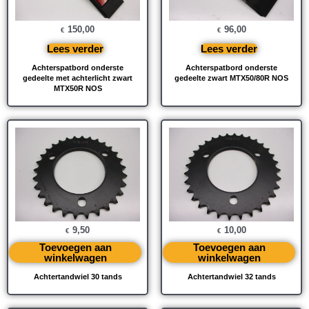
150,00
96,00
€
€
Lees verder
Lees verder
Achterspatbord onderste
Achterspatbord onderste
gedeelte met achterlicht zwart
gedeelte zwart MTX50/80R NOS
MTX50R NOS
9,50
10,00
€
€
Toevoegen aan
Toevoegen aan
winkelwagen
winkelwagen
Achtertandwiel 30 tands
Achtertandwiel 32 tands