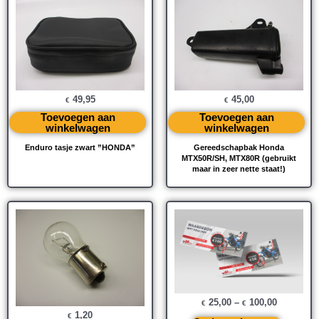
49,95
45,00
€
€
Toevoegen aan
Toevoegen aan
winkelwagen
winkelwagen
Enduro tasje zwart ”HONDA”
Gereedschapbak Honda
MTX50R/SH, MTX80R (gebruikt
maar in zeer nette staat!)
25,00
–
100,00
€
€
1,20
€