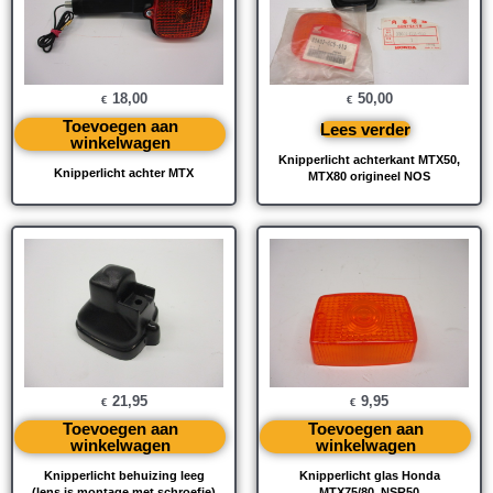
18,00
50,00
€
€
Toevoegen aan
Lees verder
winkelwagen
Knipperlicht achterkant MTX50,
Knipperlicht achter MTX
MTX80 origineel NOS
21,95
9,95
€
€
Toevoegen aan
Toevoegen aan
winkelwagen
winkelwagen
Knipperlicht behuizing leeg
Knipperlicht glas Honda
(lens is montage met schroefje)
MTX75/80, NSR50