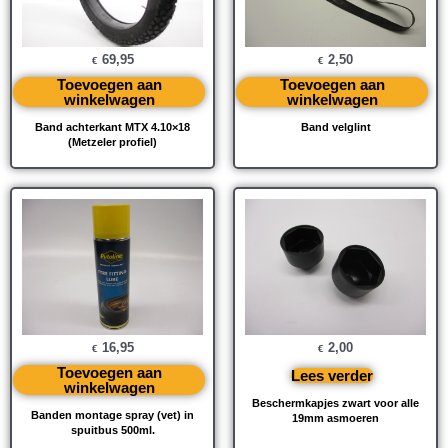
69,95
2,50
€
€
Toevoegen aan
Toevoegen aan
winkelwagen
winkelwagen
Band achterkant MTX 4.10×18
Band velglint
(Metzeler profiel)
16,95
2,00
€
€
Toevoegen aan
Lees verder
winkelwagen
Beschermkapjes zwart voor alle
Banden montage spray (vet) in
19mm asmoeren
spuitbus 500ml.