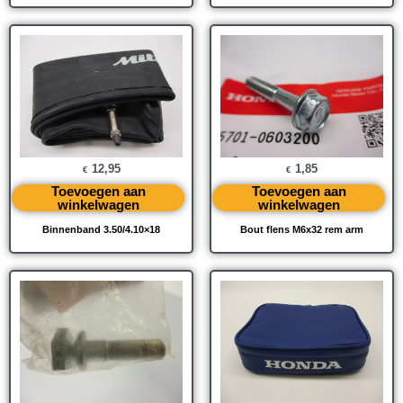
12,95
1,85
€
€
Toevoegen aan
Toevoegen aan
winkelwagen
winkelwagen
Binnenband 3.50/4.10×18
Bout flens M6x32 rem arm