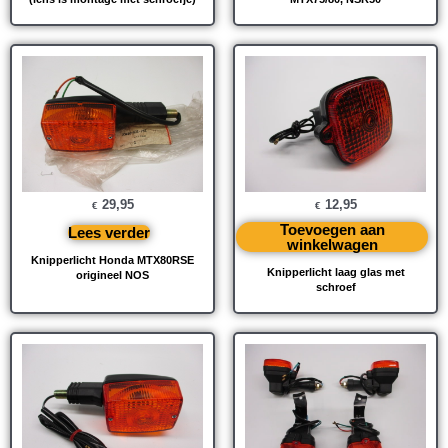
29,95
12,95
€
€
Toevoegen aan
Lees verder
winkelwagen
Knipperlicht Honda MTX80RSE
Knipperlicht laag glas met
origineel NOS
schroef