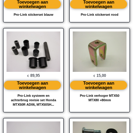
Toevoegen aan
Toevoegen aan
winkelwagen
winkelwagen
Pro-Link stickerset blauw
Pro-Link stickerset rood
89,95
15,00
€
€
Toevoegen aan
Toevoegen aan
winkelwagen
winkelwagen
Pro-Link systeem en
Pro-Link verhoger MTX50
achterbrug revisie set Honda
MTX80 +80mm
MTX50R AD06, MTX50SH...