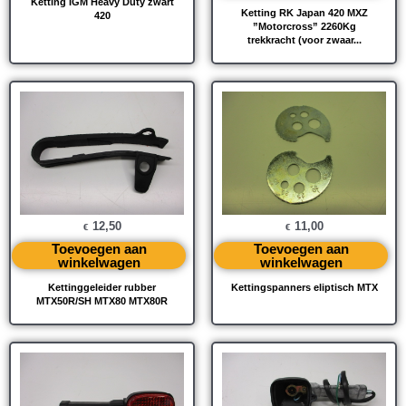
Ketting IGM Heavy Duty zwart
Ketting RK Japan 420 MXZ
420
”Motorcross” 2260Kg
trekkracht (voor zwaar...
12,50
11,00
€
€
Toevoegen aan
Toevoegen aan
winkelwagen
winkelwagen
Kettinggeleider rubber
Kettingspanners eliptisch MTX
MTX50R/SH MTX80 MTX80R