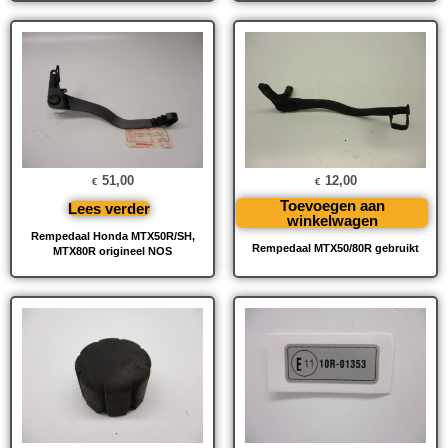
51,00
12,00
€
€
Toevoegen aan
Lees verder
winkelwagen
Rempedaal Honda MTX50R/SH,
Rempedaal MTX50/80R gebruikt
MTX80R origineel NOS