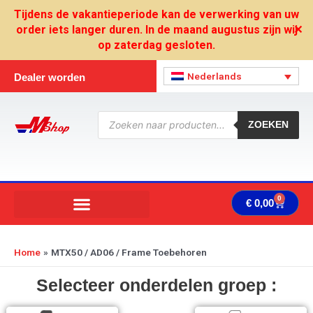
Ga
Tijdens de vakantieperiode kan de verwerking van uw
naar
order iets langer duren. In de maand augustus zijn wij
✕
de
op zaterdag gesloten.
inhoud
Nederlands
Dealer worden
Producten
zoeken
ZOEKEN
0
Wink
€
0,00
Home
MTX50 / AD06 / Frame Toebehoren
Selecteer onderdelen groep :