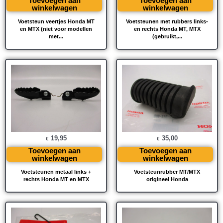
Toevoegen aan
Toevoegen aan
winkelwagen
winkelwagen
Voetsteun veertjes Honda MT
Voetsteunen met rubbers links-
en MTX (niet voor modellen
en rechts Honda MT, MTX
met...
(gebruikt,...
19,95
35,00
€
€
Toevoegen aan
Toevoegen aan
winkelwagen
winkelwagen
Voetsteunen metaal links +
Voetsteunrubber MT/MTX
rechts Honda MT en MTX
origineel Honda