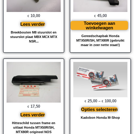
10,00
45,00
€
€
Toevoegen aan
Lees verder
winkelwagen
Breekbouten M8 stuurslot en
Gereedschapbak Honda
stuurslot plaat MBX MCX MTX
MTX50R/SH, MTX80R (gebruikt
NSR...
maar in zeer nette staat!)
25,00
–
100,00
€
€
17,50
€
Opties selecteren
Lees verder
Kadobon Honda M-Shop
Hitteschild tussen frame en
uitlaat Honda MTX50R/SH,
MTX80R origineel NOS