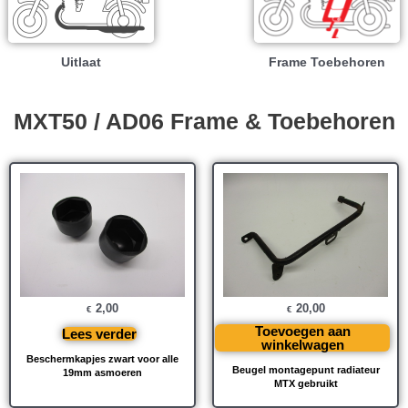
Uitlaat
Frame Toebehoren
MXT50 / AD06 Frame & Toebehoren
2,00
20,00
€
€
Toevoegen aan
Lees verder
winkelwagen
Beschermkapjes zwart voor alle
Beugel montagepunt radiateur
19mm asmoeren
MTX gebruikt