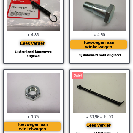
4,85
4,50
€
€
Toevoegen aan
Lees verder
winkelwagen
Zijstandaard binnenveer
Zijstandaard bout origineel
origineel
Oorspronkelijke
Huidige
Sale!
prijs
prijs
was:
is:
€ 69,96.
€ 19,00.
1,75
69,96
19,00
€
€
€
Toevoegen aan
Lees verder
winkelwagen