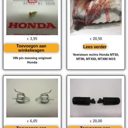
3,95
20,50
€
€
Toevoegen aan
Lees verder
winkelwagen
Voetsteun rechts Honda MT50,
VIN pin messing origineel
MT80, MTX50, MTX80 NOS
Honda
6,05
20,00
€
€