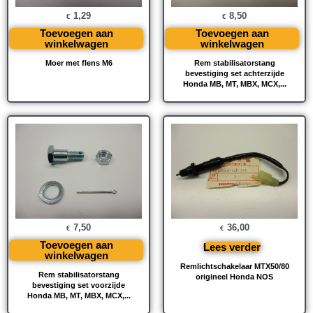
1,29
8,50
€
€
Toevoegen aan
Toevoegen aan
winkelwagen
winkelwagen
Moer met flens M6
Rem stabilisatorstang
bevestiging set achterzijde
Honda MB, MT, MBX, MCX,...
7,50
36,00
€
€
Toevoegen aan
Lees verder
winkelwagen
Remlichtschakelaar MTX50/80
Rem stabilisatorstang
origineel Honda NOS
bevestiging set voorzijde
Honda MB, MT, MBX, MCX,...