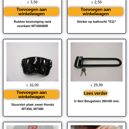
3,50
2,50
€
€
Toevoegen aan
Toevoegen aan
winkelwagen
winkelwagen
Rubber bevestiging tank
Sticker op balhoofd ”E11”
voorkant MTX50/80R
16,00
29,90
€
€
Toevoegen aan
Lees verder
winkelwagen
U-Slot Beugelslot 260×60 mm.
Stuurslot plaat zwart Honda
MTX50, MTX80