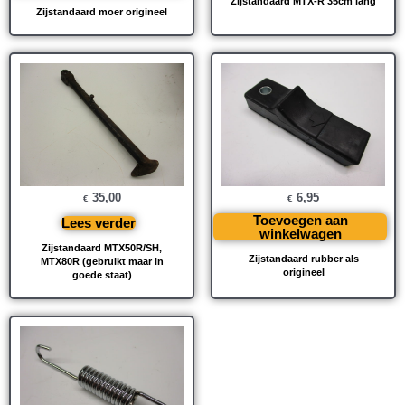
Zijstandaard MTX-R 35cm lang
Zijstandaard moer origineel
35,00
6,95
€
€
Toevoegen aan
Lees verder
winkelwagen
Zijstandaard MTX50R/SH,
Zijstandaard rubber als
MTX80R (gebruikt maar in
origineel
goede staat)