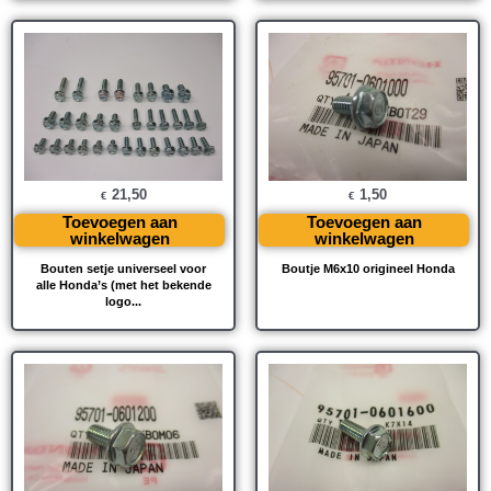
21,50
1,50
€
€
Toevoegen aan
Toevoegen aan
winkelwagen
winkelwagen
Bouten setje universeel voor
Boutje M6x10 origineel Honda
alle Honda’s (met het bekende
logo...