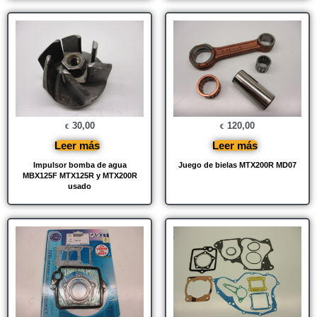
30,00
120,00
€
€
Leer más
Leer más
Impulsor bomba de agua
Juego de bielas MTX200R MD07
MBX125F MTX125R y MTX200R
usado