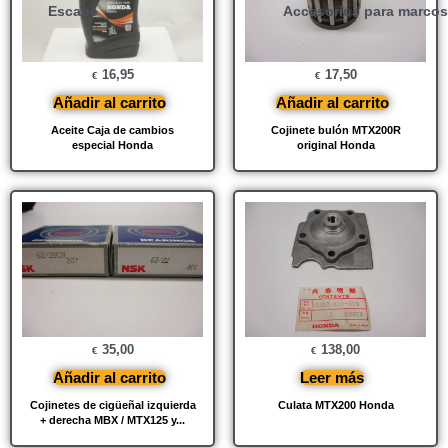
Escape
Accesorios para marcos
16,95
17,50
€
€
Añadir al carrito
Añadir al carrito
Aceite Caja de cambios
Cojinete bulón MTX200R
especial Honda
original Honda
35,00
138,00
€
€
Añadir al carrito
Leer más
Cojinetes de cigüeñal izquierda
Culata MTX200 Honda
+ derecha MBX / MTX125 y...