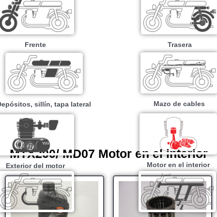
Frente
Trasera
Mazo de cables
epósitos, sillín, tapa lateral
MTX200/ MD07 Motor en el interior
Motor en el interior
Exterior del motor