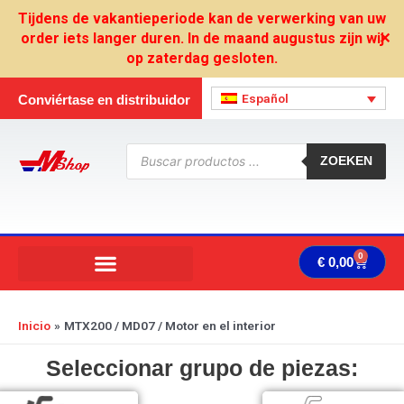
Ir
Tijdens de vakantieperiode kan de verwerking van uw
al
order iets langer duren. In de maand augustus zijn wij
✕
contenido
op zaterdag gesloten.
Español
Conviértase en distribuidor
Búsqueda
de
ZOEKEN
productos
0
Carrit
€
0,00
Inicio
MTX200 / MD07 / Motor en el interior
Seleccionar grupo de piezas: