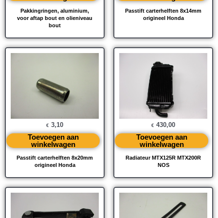
Pakkingringen, aluminium,
Passtift carterhelften 8x14mm
voor aftap bout en olieniveau
origineel Honda
bout
3,10
430,00
€
€
Toevoegen aan
Toevoegen aan
winkelwagen
winkelwagen
Passtift carterhelften 8x20mm
Radiateur MTX125R MTX200R
origineel Honda
NOS