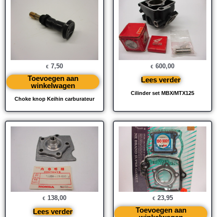
7,50
600,00
€
€
Toevoegen aan
Lees verder
winkelwagen
Cilinder set MBX/MTX125
Choke knop Keihin carburateur
138,00
23,95
€
€
Toevoegen aan
Lees verder