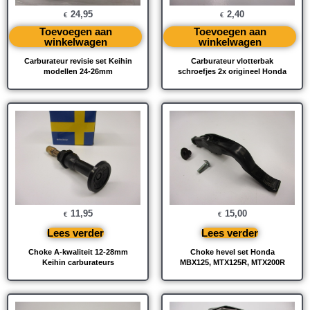
24,95
2,40
€
€
Toevoegen aan
Toevoegen aan
winkelwagen
winkelwagen
Carburateur revisie set Keihin
Carburateur vlotterbak
modellen 24-26mm
schroefjes 2x origineel Honda
11,95
15,00
€
€
Lees verder
Lees verder
Choke A-kwaliteit 12-28mm
Choke hevel set Honda
Keihin carburateurs
MBX125, MTX125R, MTX200R