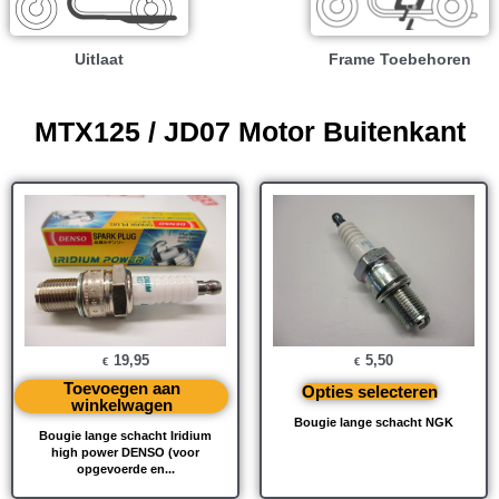
Uitlaat
Frame Toebehoren
MTX125 / JD07 Motor Buitenkant
19,95
5,50
€
€
Toevoegen aan
Opties selecteren
winkelwagen
Bougie lange schacht NGK
Bougie lange schacht Iridium
high power DENSO (voor
opgevoerde en...