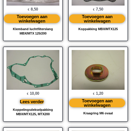
8,50
7,50
€
€
Toevoegen aan
Toevoegen aan
winkelwagen
winkelwagen
Klemband luchtfilterslang
Koppakking MBX/MTX125
MBX/MTX 125/200
10,00
1,20
€
€
Toevoegen aan
Lees verder
winkelwagen
Koppelingsdekselpakking
Kraagring M6 ovaal
MBX/MTX125, MTX200