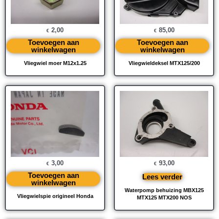
2,00
85,00
€
€
Toevoegen aan
Toevoegen aan
winkelwagen
winkelwagen
Vliegwiel moer M12x1.25
Vliegwieldeksel MTX125/200
3,00
93,00
€
€
Toevoegen aan
Lees verder
winkelwagen
Waterpomp behuizing MBX125
Vliegwielspie origineel Honda
MTX125 MTX200 NOS