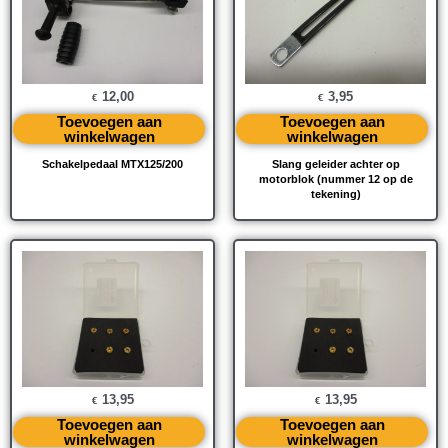
12,00
3,95
€
€
Toevoegen aan
Toevoegen aan
winkelwagen
winkelwagen
Schakelpedaal MTX125/200
Slang geleider achter op
motorblok (nummer 12 op de
tekening)
13,95
13,95
€
€
Toevoegen aan
Toevoegen aan
winkelwagen
winkelwagen