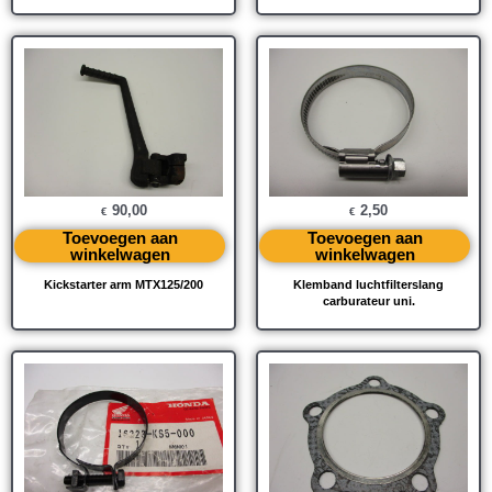
90,00
2,50
€
€
Toevoegen aan
Toevoegen aan
winkelwagen
winkelwagen
Kickstarter arm MTX125/200
Klemband luchtfilterslang
carburateur uni.