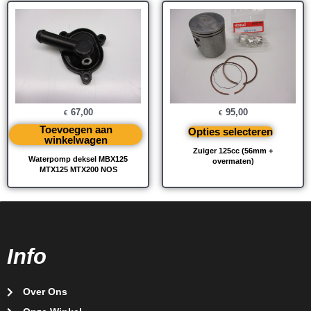
67,00
95,00
€
€
Toevoegen aan
Opties selecteren
winkelwagen
Zuiger 125cc (56mm +
Waterpomp deksel MBX125
overmaten)
MTX125 MTX200 NOS
Info
Over Ons