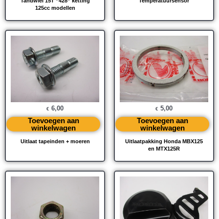
Tandwiel 15T ”428” ketting
Temperatuursensor
125cc modellen
6,00
5,00
€
€
Toevoegen aan
Toevoegen aan
winkelwagen
winkelwagen
Uitlaat tapeinden + moeren
Uitlaatpakking Honda MBX125
en MTX125R