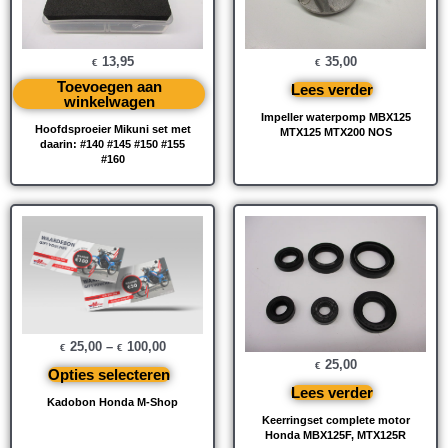
13,95
35,00
€
€
Toevoegen aan
Lees verder
winkelwagen
Impeller waterpomp MBX125
Hoofdsproeier Mikuni set met
MTX125 MTX200 NOS
daarin: #140 #145 #150 #155
#160
25,00
–
100,00
€
€
25,00
€
Opties selecteren
Lees verder
Kadobon Honda M-Shop
Keerringset complete motor
Honda MBX125F, MTX125R