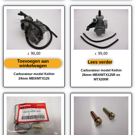
90,00
99,00
€
€
Toevoegen aan
Lees verder
winkelwagen
Carburateur model Keihin
Carburateur model Keihin
26mm MBX/MTX125R en
24mm MBX/MTX125
MTX200R