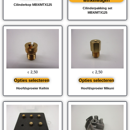
winkelwagen
Cilinderkop MBX/MTX125
Cilinderpakking set
MBX/MTX125
2,50
2,50
€
€
Opties selecteren
Opties selecteren
Hoofdsproeier Keihin
Hoofdsproeier Mikuni