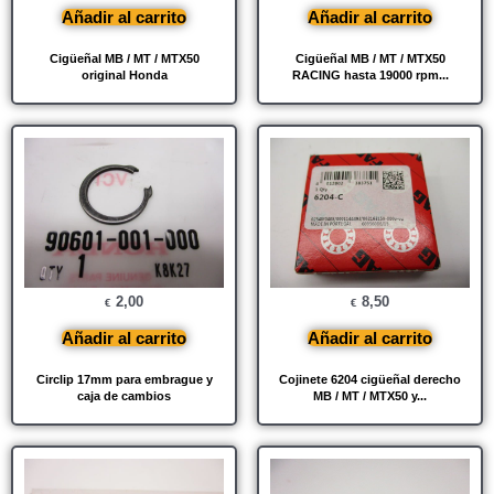
Añadir al carrito
Añadir al carrito
Cigüeñal MB / MT / MTX50
Cigüeñal MB / MT / MTX50
original Honda
RACING hasta 19000 rpm...
2,00
8,50
€
€
Añadir al carrito
Añadir al carrito
Circlip 17mm para embrague y
Cojinete 6204 cigüeñal derecho
caja de cambios
MB / MT / MTX50 y...