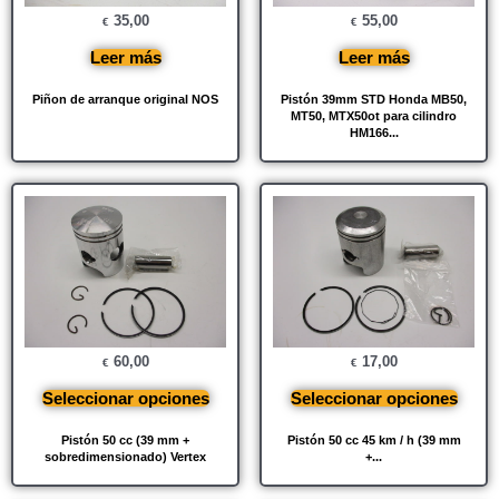
35,00
55,00
€
€
Leer más
Leer más
Piñon de arranque original NOS
Pistón 39mm STD Honda MB50,
MT50, MTX50ot para cilindro
HM166...
60,00
17,00
€
€
Seleccionar opciones
Seleccionar opciones
Pistón 50 cc (39 mm +
Pistón 50 cc 45 km / h (39 mm
sobredimensionado) Vertex
+...