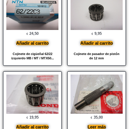
24,50
9,95
€
€
Añadir al carrito
Añadir al carrito
Cojinete de cigüeñal 62/22
Cojinete de pasador de pistón
izquierdo MB / MT / MTX50...
de 12 mm
19,95
35,00
€
€
Añadir al carrito
Leer más