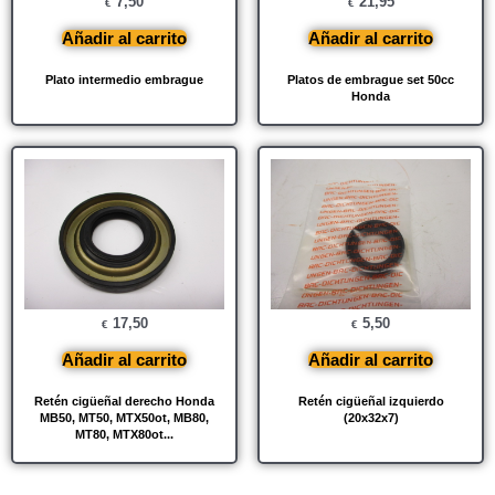
7,50
21,95
€
€
Añadir al carrito
Añadir al carrito
Plato intermedio embrague
Platos de embrague set 50cc
Honda
17,50
5,50
€
€
Añadir al carrito
Añadir al carrito
Retén cigüeñal derecho Honda
Retén cigüeñal izquierdo
MB50, MT50, MTX50ot, MB80,
(20x32x7)
MT80, MTX80ot...