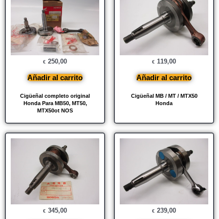
250,00
119,00
€
€
Añadir al carrito
Añadir al carrito
Cigüeñal completo original
Cigüeñal MB / MT / MTX50
Honda Para MB50, MT50,
Honda
MTX50ot NOS
345,00
239,00
€
€