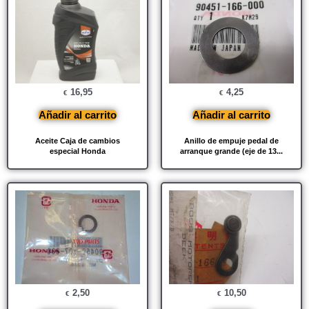
16,95
4,25
€
€
Añadir al carrito
Añadir al carrito
Aceite Caja de cambios
Anillo de empuje pedal de
especial Honda
arranque grande (eje de 13...
2,50
10,50
€
€