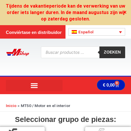
Ir
Tijdens de vakantieperiode kan de verwerking van uw
al
order iets langer duren. In de maand augustus zijn wij
✕
contenido
op zaterdag gesloten.
Español
Conviértase en distribuidor
Búsqueda
de
ZOEKEN
productos
0
Carrit
€
0,00
Inicio
MT50 / Motor en el interior
Seleccionar grupo de piezas: