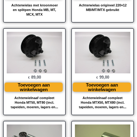
Achterwielas met kroonmoer
Achterwielas origineel 220×12
en splitpen Honda MB, MT,
MB/MT/MTX gebruikt
MCX, MTX
89,00
99,00
€
€
Toevoegen aan
Toevoegen aan
winkelwagen
winkelwagen
Achterwielnaaf compleet
Achterwielnaaf compleet
Honda MT50, MT80 (incl.
Honda MTX50, MTX80 (incl.
tapeiden, moeren, lagers en...
tapeiden, moeren, lagers en...