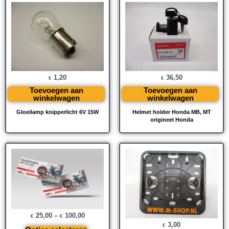
1,20
36,50
€
€
Toevoegen aan
Toevoegen aan
winkelwagen
winkelwagen
Gloeilamp knipperlicht 6V 15W
Helmet holder Honda MB, MT
origineel Honda
25,00
–
100,00
€
€
3,00
€