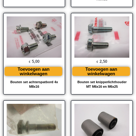
5,00
2,50
€
€
Toevoegen aan
Toevoegen aan
winkelwagen
winkelwagen
Bouten set achterspatbord 4x
Bouten set knipperlichthouder
M8x16
MT M6x16 en M6x25