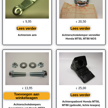
9,95
20,50
€
€
Lees verder
Lees verder
Achterrem arm
Achterschokdemper versteller
Honda MT50, MT80 NOS
13,95
25,00
€
€
Toevoegen aan
Lees verder
winkelwagen
Achterspatbord Honda MT50,
Achterschokdempers
MT80 (gebruikt, lichte krasjes)
bevestiging set Honda MT50,