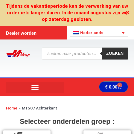
Ga
Tijdens de vakantieperiode kan de verwerking van uw
naar
order iets langer duren. In de maand augustus zijn wij
✕
de
op zaterdag gesloten.
inhoud
Nederlands
Dealer worden
Producten
zoeken
ZOEKEN
0
Wink
€
0,00
Home
MT50 / Achterkant
Selecteer onderdelen groep :