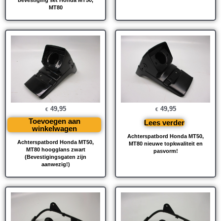
MT80
49,95
49,95
€
€
Toevoegen aan
Lees verder
winkelwagen
Achterspatbord Honda MT50,
Achterspatbord Honda MT50,
MT80 nieuwe topkwaliteit en
MT80 hoogglans zwart
pasvorm!
(Bevestigingsgaten zijn
aanwezig!)