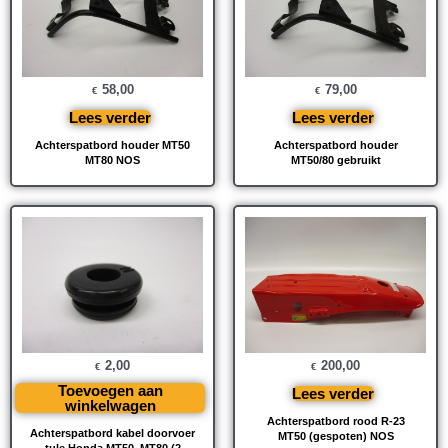
58,00
79,00
€
€
Lees verder
Lees verder
Achterspatbord houder MT50
Achterspatbord houder
MT80 NOS
MT50/80 gebruikt
2,00
200,00
€
€
Toevoegen aan
Lees verder
winkelwagen
Achterspatbord rood R-23
Achterspatbord kabel doorvoer
MT50 (gespoten) NOS