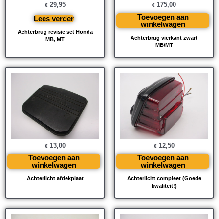
29,95
175,00
€
€
Toevoegen aan
Lees verder
winkelwagen
Achterbrug revisie set Honda
Achterbrug vierkant zwart
MB, MT
MB/MT
13,00
12,50
€
€
Toevoegen aan
Toevoegen aan
winkelwagen
winkelwagen
Achterlicht afdekplaat
Achterlicht compleet (Goede
kwaliteit!)