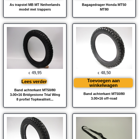
As trapstel MB MT Netherlands
Bagagedrager Honda MT50
model met trappers
MT80
49,95
48,50
€
€
Toevoegen aan
Lees verder
winkelwagen
Band achterkant MT50/80
Band achterkant MT50/80
3.00×16 Bridgestone Trial Wing
3.00×16 off-road
8 profiel Topkwaliteit...