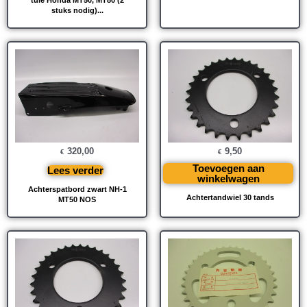
tule Honda MT50, MT80 (2
stuks nodig)...
320,00
9,50
€
€
Toevoegen aan
Lees verder
winkelwagen
Achterspatbord zwart NH-1
Achtertandwiel 30 tands
MT50 NOS