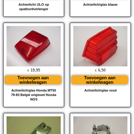
Achterlicht ULO op
Achterlichtglas blauw
spatbordverlenger
19,95
6,50
€
€
Toevoegen aan
Toevoegen aan
winkelwagen
winkelwagen
Achterlichtglas Honda MT50
Achterlichtglas rood
79-83 België origineel Honda
NOS