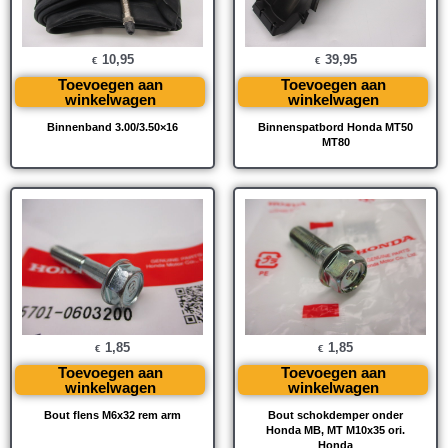
10,95
39,95
€
€
Toevoegen aan
Toevoegen aan
winkelwagen
winkelwagen
Binnenband 3.00/3.50×16
Binnenspatbord Honda MT50
MT80
1,85
1,85
€
€
Toevoegen aan
Toevoegen aan
winkelwagen
winkelwagen
Bout flens M6x32 rem arm
Bout schokdemper onder
Honda MB, MT M10x35 ori.
Honda