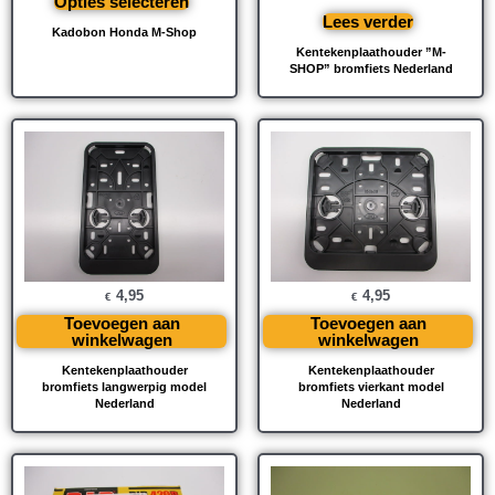
Opties selecteren
Lees verder
Kadobon Honda M-Shop
Kentekenplaathouder ”M-
SHOP” bromfiets Nederland
4,95
4,95
€
€
Toevoegen aan
Toevoegen aan
winkelwagen
winkelwagen
Kentekenplaathouder
Kentekenplaathouder
bromfiets langwerpig model
bromfiets vierkant model
Nederland
Nederland