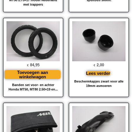
met trappers
84,95
2,00
€
€
Toevoegen aan
Lees verder
winkelwagen
Beschermkapjes zwart voor alle
Banden set voor- en achter
19mm asmoeren
Honda MT50, MT80 2.50×19 en...