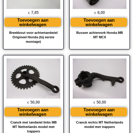
7,85
8,00
€
€
Toevoegen aan
Toevoegen aan
winkelwagen
winkelwagen
Breekbout voor achtertandwiel
Bussen achtervork Honda MB
Origineel Honda (bij eerste
MT MCX
montage)
50,00
50,00
€
€
Toevoegen aan
Toevoegen aan
winkelwagen
winkelwagen
Cranck met tandwiel links MB
Cranck rechts MT Netherlands
MT Netherlands model met
model met trappers
trappers