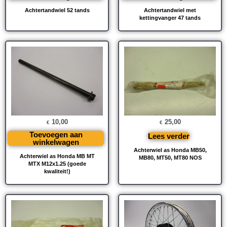
Achtertandwiel 52 tands
Achtertandwiel met
kettingvanger 47 tands
10,00
25,00
€
€
Toevoegen aan
Lees verder
winkelwagen
Achterwiel as Honda MB50,
Achterwiel as Honda MB MT
MB80, MT50, MT80 NOS
MTX M12x1.25 (goede
kwaliteit!)