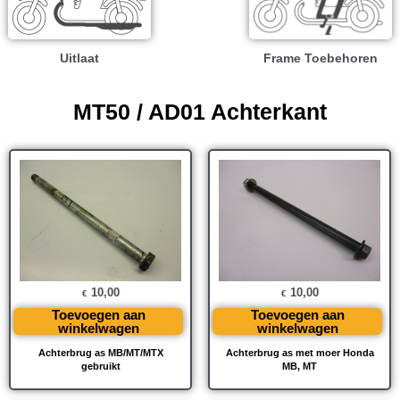
Uitlaat
Frame Toebehoren
MT50 / AD01 Achterkant
10,00
10,00
€
€
Toevoegen aan
Toevoegen aan
winkelwagen
winkelwagen
Achterbrug as MB/MT/MTX
Achterbrug as met moer Honda
gebruikt
MB, MT