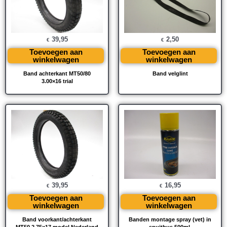
39,95
2,50
€
€
Toevoegen aan
Toevoegen aan
winkelwagen
winkelwagen
Band achterkant MT50/80
Band velglint
3.00×16 trial
39,95
16,95
€
€
Toevoegen aan
Toevoegen aan
winkelwagen
winkelwagen
Band voorkant/achterkant
Banden montage spray (vet) in
MT50 2.75×17 model Nederland
spuitbus 500ml.