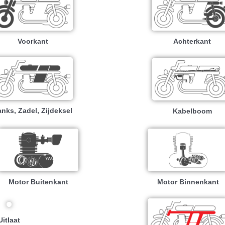
Voorkant
Achterkant
anks, Zadel, Zijdeksel
Kabelboom
Motor Buitenkant
Motor Binnenkant
Uitlaat