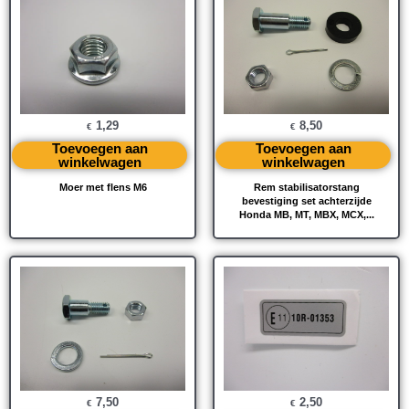
1,29
8,50
€
€
Toevoegen aan
Toevoegen aan
winkelwagen
winkelwagen
Moer met flens M6
Rem stabilisatorstang
bevestiging set achterzijde
Honda MB, MT, MBX, MCX,...
7,50
2,50
€
€