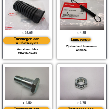
16,95
4,85
€
€
Toevoegen aan
Lees verder
winkelwagen
Zijstandaard binnenveer
Voetsteunrubber
origineel
MBX/MCX50/80
4,50
1,75
€
€
Toevoegen aan
Toevoegen aan