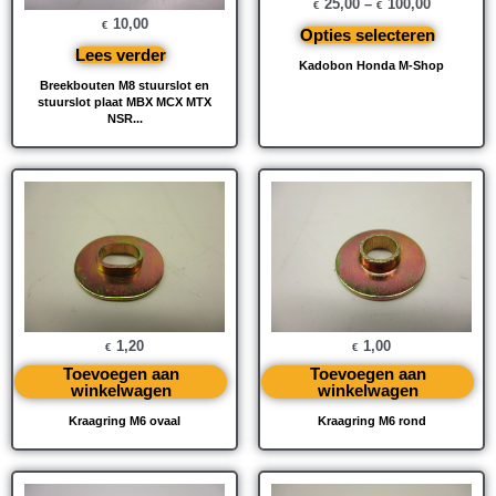
25,00
–
100,00
€
€
10,00
€
Opties selecteren
Lees verder
Kadobon Honda M-Shop
Breekbouten M8 stuurslot en
stuurslot plaat MBX MCX MTX
NSR...
1,20
1,00
€
€
Toevoegen aan
Toevoegen aan
winkelwagen
winkelwagen
Kraagring M6 ovaal
Kraagring M6 rond