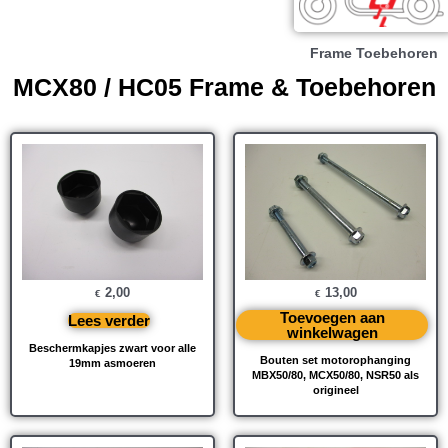
Frame Toebehoren
MCX80 / HC05 Frame & Toebehoren
2,00
13,00
€
€
Toevoegen aan
Lees verder
winkelwagen
Beschermkapjes zwart voor alle
Bouten set motorophanging
19mm asmoeren
MBX50/80, MCX50/80, NSR50 als
origineel