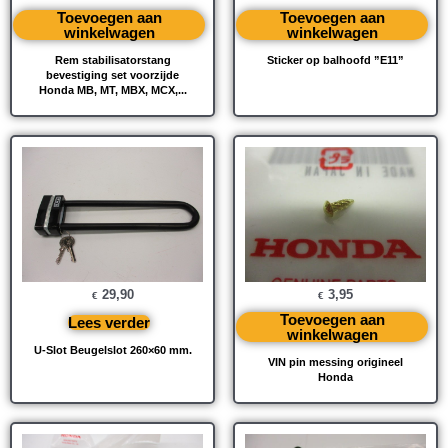
Toevoegen aan
Toevoegen aan
winkelwagen
winkelwagen
Rem stabilisatorstang
Sticker op balhoofd ”E11”
bevestiging set voorzijde
Honda MB, MT, MBX, MCX,...
29,90
3,95
€
€
Toevoegen aan
Lees verder
winkelwagen
U-Slot Beugelslot 260×60 mm.
VIN pin messing origineel
Honda