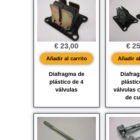
€
23,00
€
25
Añadir al carrito
Añadir al
Diafragma de
Diafra
plástico de 4
plástic
válvulas
válvulas 
de cu