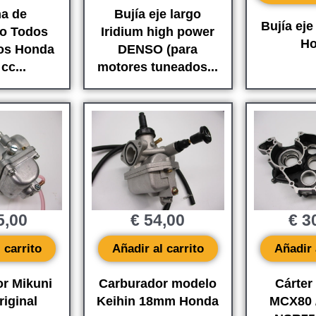
a de
Bujía eje largo
Bujía ej
o Todos
Iridium high power
Ho
os Honda
DENSO (para
cc...
motores tuneados...
5,00
€
54,00
€
30
 carrito
Añadir al carrito
Añadir 
r Mikuni
Carburador modelo
Cárter
iginal
Keihin 18mm Honda
MCX80 