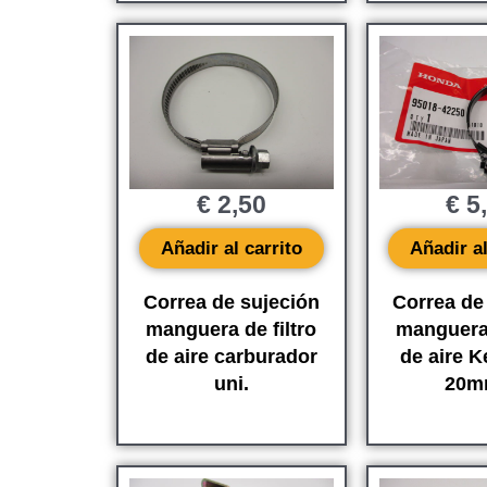
€
2,50
€
5
Añadir al carrito
Añadir al
Correa de sujeción
Correa de
manguera de filtro
manguera 
de aire carburador
de aire K
uni.
20mm