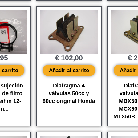
,95
€
102,00
€
2
 carrito
Añadir al carrito
Añadir 
 sujeción
Diafragma 4
Diaf
de filtro
válvulas 50cc y
válvul
eihin 12-
80cc original Honda
MBX50
...
MCX50
MTX50R, 