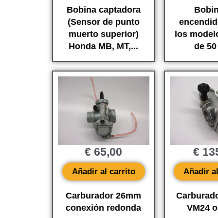
Bobina captadora
Bobin
(Sensor de punto
encendid
muerto superior)
los model
Honda MB, MT,...
de 50 
€
65,00
€
13
Añadir al carrito
Añadir al
Carburador 26mm
Carburado
conexión redonda
VM24 or