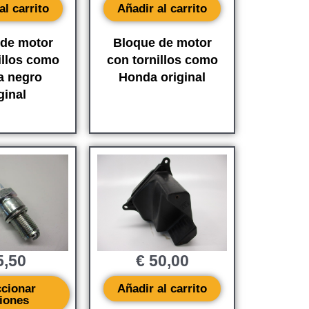
al carrito
Añadir al carrito
 de motor
Bloque de motor
illos como
con tornillos como
a negro
Honda original
ginal
,50
€
50,00
ccionar
Añadir al carrito
iones