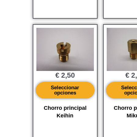
€
2,50
€
2
Seleccionar
Selecc
opciones
opci
Chorro principal
Chorro p
Keihin
Mik