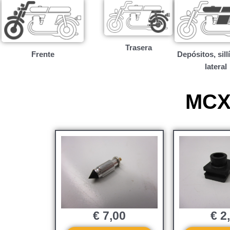
Trasera
Frente
Depósitos, sill
lateral
MCX8
€
7,00
€
2