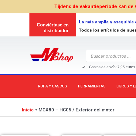
Ir
Tijdens de vakantieperiode kan de 
al
contenido
La más amplia y asequible
Conviértase en
Todos los artículos de nue
distribuidor
Búsqueda
de
productos
Gastos de envío: 7,95 euros 
ROPA Y CASCOS
HERRAMIENTAS
LIBROS Y 
Inicio
MCX80 – HC05 / Exterior del motor