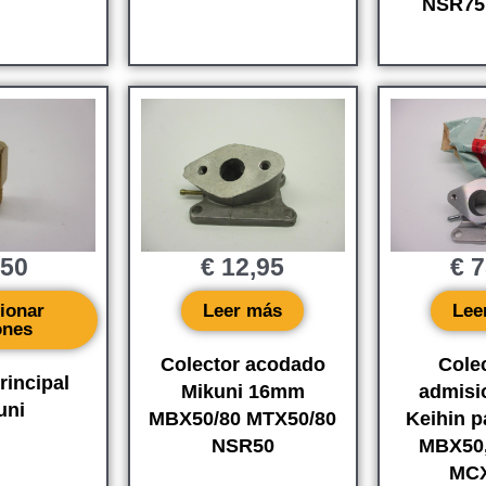
NSR75 
,50
€
12,95
€
7
ionar
Leer más
Lee
ones
Colector acodado
Cole
rincipal
Mikuni 16mm
admis
uni
MBX50/80 MTX50/80
Keihin 
NSR50
MBX50
MCX