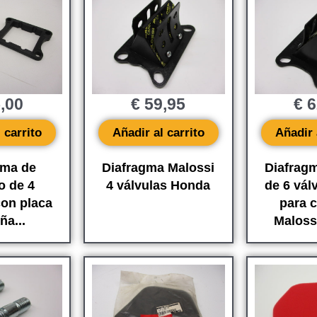
,00
€
59,95
€
6
 carrito
Añadir al carrito
Añadir 
gma de
Diafragma Malossi
Diafrag
o de 4
4 válvulas Honda
de 6 vál
con placa
para c
ña...
Maloss