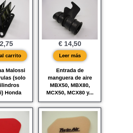
2,75
€
14,50
al carrito
Leer más
ma Malossi
Entrada de
vulas (solo
manguera de aire
ilindros
MBX50, MBX80,
i) Honda
MCX50, MCX80 y...