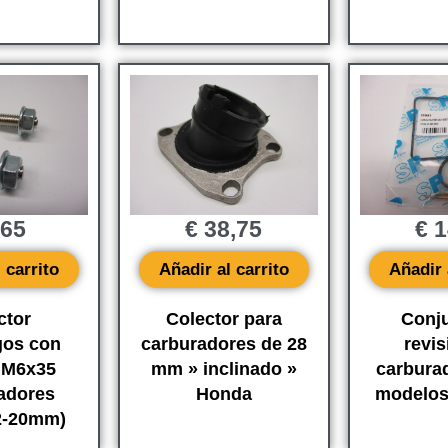
,65
€
38,75
€
1
 carrito
Añadir al carrito
Añadir 
ctor
Colector para
Conj
gos con
carburadores de 28
revis
 M6x35
mm » inclinado »
carbura
adores
Honda
modelo
2-20mm)