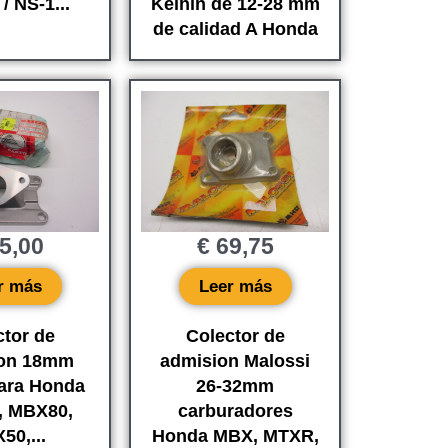
/ NS-1...
Keihin de 12-28 mm
de calidad A Honda
5,00
€
69,75
r más
Leer más
ctor de
Colector de
ion 18mm
admision Malossi
para Honda
26-32mm
, MBX80,
carburadores
50,...
Honda MBX, MTXR,