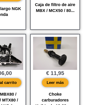
Caja de filtro de aire
e largo NGK
MBX / MCX50 / 80...
nda
6,00
€
11,95
al carrito
Leer más
 MBX80 /
Choke
/ MTX80 /
carburadores