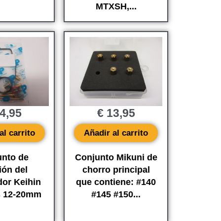
MTXSH,...
4,95
€
13,95
al carrito
Añadir al carrito
unto de
Conjunto Mikuni de
ión del
chorro principal
dor Keihin
que contiene: #140
s 12-20mm
#145 #150...