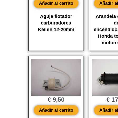
Añadir al carrito
Añadir al
Aguja flotador
Arandela 
carburadores
d
Keihin 12-20mm
encendido
Honda to
motores
€
9,50
€
17
Añadir al carrito
Añadir al