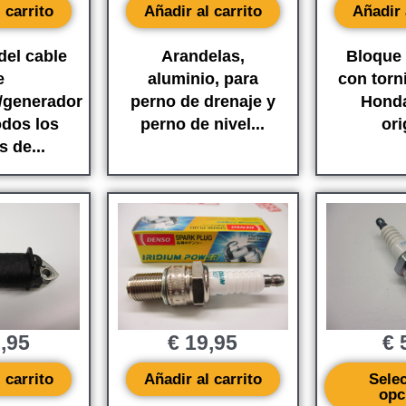
 carrito
Añadir al carrito
Añadir 
del cable
Arandelas,
Bloque
e
aluminio, para
con torn
/generador
perno de drenaje y
Hond
dos los
perno de nivel...
ori
 de...
,95
€
19,95
€
5
 carrito
Añadir al carrito
Sele
opc