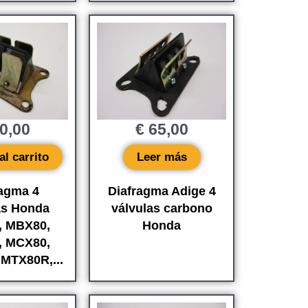
0,00
€
65,00
al carrito
Leer más
ragma 4
Diafragma Adige 4
as Honda
válvulas carbono
, MBX80,
Honda
, MCX80,
MTX80R,...