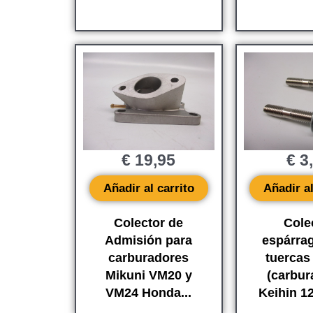
€
19,95
€
3
Añadir al carrito
Añadir al
Colector de
Cole
Admisión para
espárra
carburadores
tuercas
Mikuni VM20 y
(carbur
VM24 Honda...
Keihin 1