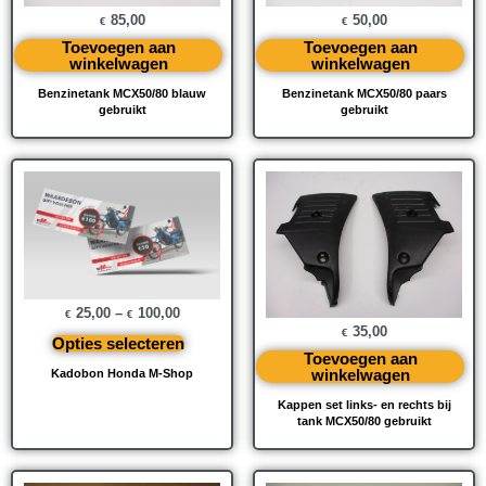
85,00
50,00
€
€
Toevoegen aan
Toevoegen aan
winkelwagen
winkelwagen
Benzinetank MCX50/80 blauw
Benzinetank MCX50/80 paars
gebruikt
gebruikt
25,00
–
100,00
€
€
35,00
€
Opties selecteren
Toevoegen aan
winkelwagen
Kadobon Honda M-Shop
Kappen set links- en rechts bij
tank MCX50/80 gebruikt