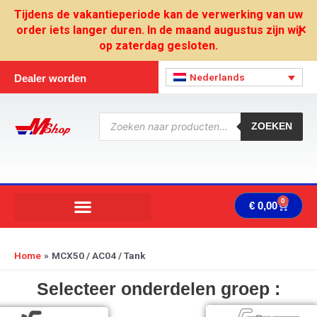
Ga
Tijdens de vakantieperiode kan de verwerking van uw
naar
order iets langer duren. In de maand augustus zijn wij
✕
de
op zaterdag gesloten.
inhoud
Nederlands
Dealer worden
Producten
zoeken
ZOEKEN
0
Wink
€
0,00
Home
MCX50 / AC04 / Tank
Selecteer onderdelen groep :