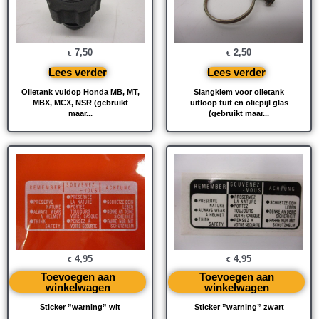
7,50
2,50
€
€
Lees verder
Lees verder
Olietank vuldop Honda MB, MT,
Slangklem voor olietank
MBX, MCX, NSR (gebruikt
uitloop tuit en oliepijl glas
maar...
(gebruikt maar...
4,95
4,95
€
€
Toevoegen aan
Toevoegen aan
winkelwagen
winkelwagen
Sticker ”warning” wit
Sticker ”warning” zwart