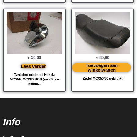
50,00
85,00
€
€
Toevoegen aan
Lees verder
winkelwagen
Tankdop origineel Honda
Zadel MCX50/80 gebruikt
MCX50, MCX80 NOS (na 40 jaar
kleine...
Info