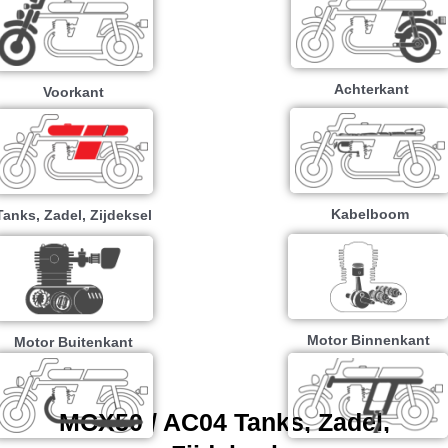
Achterkant
Voorkant
Kabelboom
Tanks, Zadel, Zijdeksel
Motor Binnenkant
Motor Buitenkant
MCX50 / AC04 Tanks, Zadel,