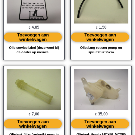
4,85
1,50
€
€
Toevoegen aan
Toevoegen aan
winkelwagen
winkelwagen
Olie service label (deze werd bij
Olieslang tussen pomp en
de dealer op nieuwe...
spruitstuk 25cm
7,00
35,00
€
€
Toevoegen aan
Toevoegen aan
winkelwagen
winkelwagen
Olietank filter (gebruikt maar in
Olietank Honda MCX50, MCX80