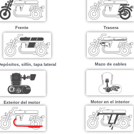
Frente
Trasera
Mazo de cables
epósitos, sillín, tapa lateral
Motor en el interior
Exterior del motor