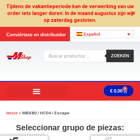
Ir
Tijdens de vakantieperiode kan de verwerking van uw
al
order iets langer duren. In de maand augustus zijn wij
✕
contenido
op zaterdag gesloten.
Español
Conviértase en distribuidor
Búsqueda
de
ZOEKEN
productos
0
Carrit
€
0,00
Inicio
MBX80 / HC04 / Escape
Seleccionar grupo de piezas: