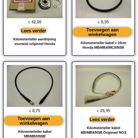
42,00
8,95
€
€
Toevoegen aan
Lees verder
winkelwagen
Kilometerteller aandrijving
Kilometerteller kabel + 10cm
voorwiel origineel Honda
Honda MB/MBX/MCX/NSR
8,75
29,95
€
€
Toevoegen aan
Lees verder
winkelwagen
Kilometerteller kabel
Kilometerteller kabel
MB/MBX/NSR Origineel NOS
MB/MBX/NSR