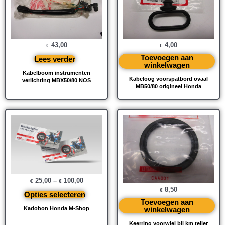
43,00
4,00
€
€
Toevoegen aan
Lees verder
winkelwagen
Kabelboom instrumenten
Kabeloog voorspatbord ovaal
verlichting MBX50/80 NOS
MB50/80 origineel Honda
25,00
–
100,00
€
€
8,50
€
Opties selecteren
Toevoegen aan
winkelwagen
Kadobon Honda M-Shop
Keerring voorwiel bij km teller