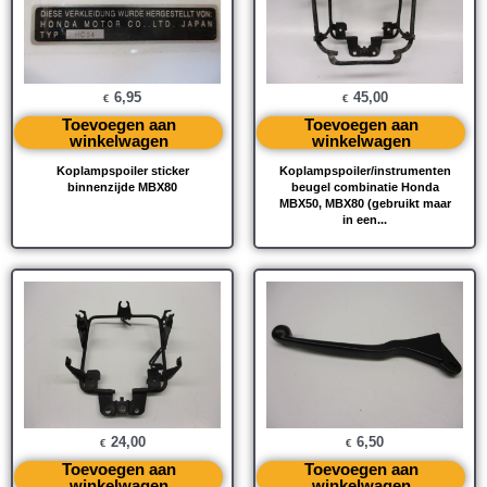
6,95
45,00
€
€
Toevoegen aan
Toevoegen aan
winkelwagen
winkelwagen
Koplampspoiler sticker
Koplampspoiler/instrumenten
binnenzijde MBX80
beugel combinatie Honda
MBX50, MBX80 (gebruikt maar
in een...
24,00
6,50
€
€
Toevoegen aan
Toevoegen aan
winkelwagen
winkelwagen