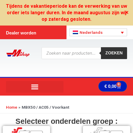
Ga
Tijdens de vakantieperiode kan de verwerking van uw
naar
order iets langer duren. In de maand augustus zijn wij
✕
de
op zaterdag gesloten.
inhoud
Nederlands
Dealer worden
Producten
zoeken
ZOEKEN
0
Wink
€
0,00
Home
MBX50 / AC05 / Voorkant
Selecteer onderdelen groep :