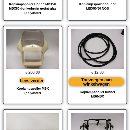
Koplampspoiler Honda MBX50,
Koplampspoiler houder
MBX80 donkerbruin getint glas
MBX50/80 NOS
(polyester)
200,00
12,00
€
€
Toevoegen aan
Lees verder
winkelwagen
Koplampspoiler MBX
Koplampspoiler rubber
(polyester)
MB/MBX