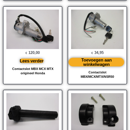
120,00
34,95
€
€
Toevoegen aan
Lees verder
winkelwagen
Contactslot MBX MCX MTX
Contactslot
origineel Honda
MBX/MCX/MTX/NSR50