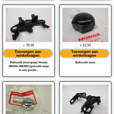
35,00
12,95
€
€
Toevoegen aan
Toevoegen aan
winkelwagen
winkelwagen
Balhoofd kroonplaat Honda
Balhoofd moer
MBX50, MBX80 (gebruikt maar
in een goede...