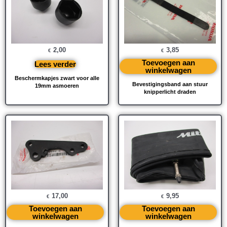
2,00
3,85
€
€
Toevoegen aan
Lees verder
winkelwagen
Beschermkapjes zwart voor alle
Bevestigingsband aan stuur
19mm asmoeren
knipperlicht draden
17,00
9,95
€
€
Toevoegen aan
Toevoegen aan
winkelwagen
winkelwagen