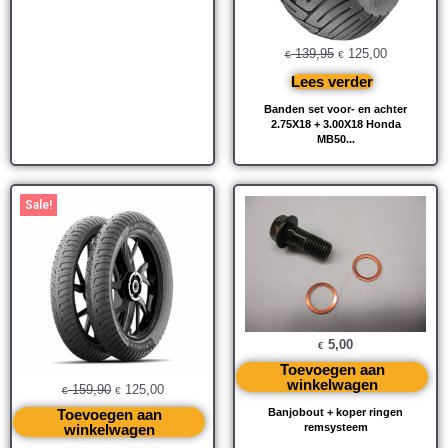
139,95
125,00
€
€
Lees verder
Banden set voor- en achter
2.75X18 + 3.00X18 Honda
MB50...
Oorspronkelijke
Huidige
Sale!
prijs
prijs
was:
is:
€ 159,90.
€ 125,00.
5,00
€
Toevoegen aan
winkelwagen
159,90
125,00
€
€
Toevoegen aan
Banjobout + koper ringen
winkelwagen
remsysteem