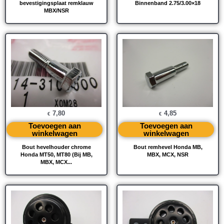
bevestigingsplaat remklauw
Binnenband 2.75/3.00×18
MBX/NSR
7,80
4,85
€
€
Toevoegen aan
Toevoegen aan
winkelwagen
winkelwagen
Bout hevelhouder chrome
Bout remhevel Honda MB,
Honda MT50, MT80 (Bij MB,
MBX, MCX, NSR
MBX, MCX...