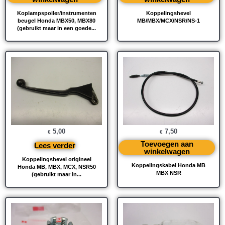
Koplampspoiler/instrumenten
Koppelingshevel
beugel Honda MBX50, MBX80
MB/MBX/MCX/NSR/NS-1
(gebruikt maar in een goede...
5,00
7,50
€
€
Toevoegen aan
Lees verder
winkelwagen
Koppelingshevel origineel
Koppelingskabel Honda MB
Honda MB, MBX, MCX, NSR50
MBX NSR
(gebruikt maar in...