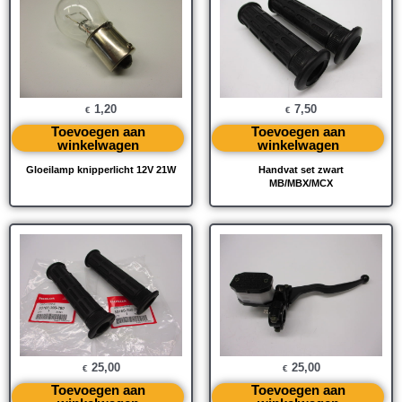
1,20
7,50
€
€
Toevoegen aan
Toevoegen aan
winkelwagen
winkelwagen
Gloeilamp knipperlicht 12V 21W
Handvat set zwart
MB/MBX/MCX
25,00
25,00
€
€
Toevoegen aan
Toevoegen aan