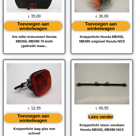
35,00
30,00
€
€
Toevoegen aan
Toevoegen aan
winkelwagen
winkelwagen
Km teller instrument Honda
Knipperlicht Honda MBX50,
MBX50, MBX80 70 km/h
MBX80 origineel Honda NOS
(gebruikt maar...
12,95
49,95
€
€
Toevoegen aan
Lees verder
winkelwagen
Knipperlicht steun voorkant
Knipperlicht laag glas met
Honda MBX50, MBX80 NOS
schroef