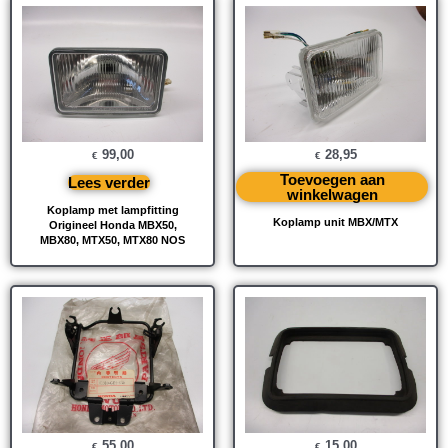
99,00
28,95
€
€
Toevoegen aan
Lees verder
winkelwagen
Koplamp met lampfitting
Koplamp unit MBX/MTX
Origineel Honda MBX50,
MBX80, MTX50, MTX80 NOS
55,00
15,00
€
€