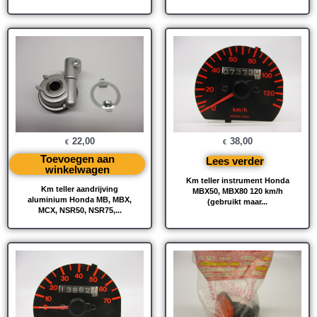
22,00
38,00
€
€
Toevoegen aan
Lees verder
winkelwagen
Km teller instrument Honda
Km teller aandrijving
MBX50, MBX80 120 km/h
aluminium Honda MB, MBX,
(gebruikt maar...
MCX, NSR50, NSR75,...