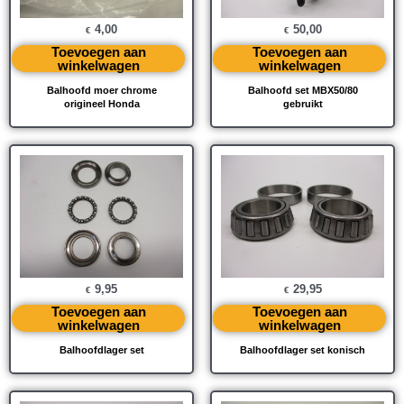
4,00
50,00
€
€
Toevoegen aan
Toevoegen aan
winkelwagen
winkelwagen
Balhoofd moer chrome
Balhoofd set MBX50/80
origineel Honda
gebruikt
9,95
29,95
€
€
Toevoegen aan
Toevoegen aan
winkelwagen
winkelwagen
Balhoofdlager set
Balhoofdlager set konisch