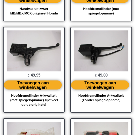
winkelwagen
winkelwagen
Handvat set zwart
Hoofdremcilinder (met
MB/MBX/MCX origineel Honda
spiegelopname)
49,95
49,00
€
€
Toevoegen aan
Toevoegen aan
winkelwagen
winkelwagen
Hoofdremcilinder A-kwaliteit
Hoofdremcilinder A-kwaliteit
(met spiegelopname) lijkt veel
(zonder spiegelopname)
op de originele!