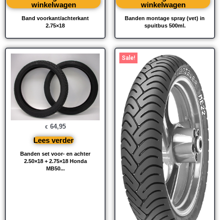
winkelwagen
winkelwagen
Band voorkant/achterkant
Banden montage spray (vet) in
2.75×18
spuitbus 500ml.
Oorspronkelijke
Huidige
Sale!
prijs
prijs
was:
is:
€ 139,95.
€ 125,00.
64,95
€
Lees verder
Banden set voor- en achter
2.50×18 + 2.75×18 Honda
MB50...