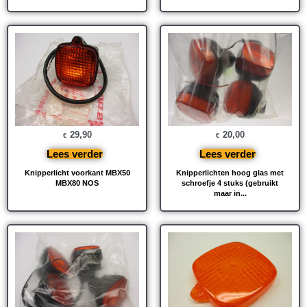
29,90
20,00
€
€
Lees verder
Lees verder
Knipperlicht voorkant MBX50
Knipperlichten hoog glas met
MBX80 NOS
schroefje 4 stuks (gebruikt
maar in...