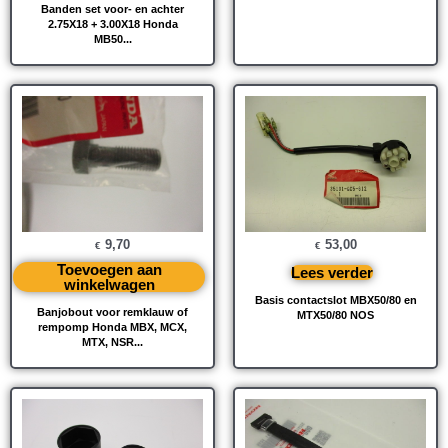
Banden set voor- en achter
2.75X18 + 3.00X18 Honda
MB50...
9,70
53,00
€
€
Toevoegen aan
Lees verder
winkelwagen
Basis contactslot MBX50/80 en
Banjobout voor remklauw of
MTX50/80 NOS
rempomp Honda MBX, MCX,
MTX, NSR...