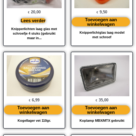
20,00
9,50
€
€
Toevoegen aan
Lees verder
winkelwagen
Knipperlichten laag glas met
Knipperlichtglas laag model
schroefje 4 stuks (gebruikt
met schroef
maar in...
6,99
35,00
€
€
Toevoegen aan
Toevoegen aan
winkelwagen
winkelwagen
Kogellager vet 110gr.
Koplamp MBX/MTX gebruikt