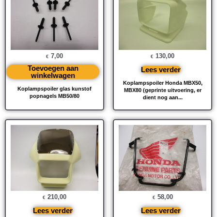
7,00
130,00
€
€
Toevoegen aan
Lees verder
winkelwagen
Koplampspoiler Honda MBX50,
Koplampspoiler glas kunstof
MBX80 (geprinte uitvoering, er
popnagels MB50/80
dient nog aan...
210,00
58,00
€
€
Lees verder
Lees verder