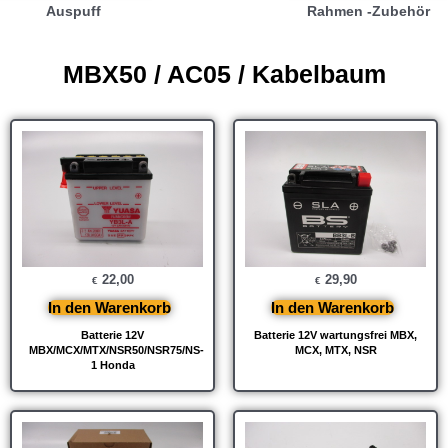
Auspuff
Rahmen -Zubehör
MBX50 / AC05 / Kabelbaum
22,00
29,90
€
€
In den Warenkorb
In den Warenkorb
Batterie 12V
Batterie 12V wartungsfrei MBX,
MBX/MCX/MTX/NSR50/NSR75/NS-
MCX, MTX, NSR
1 Honda