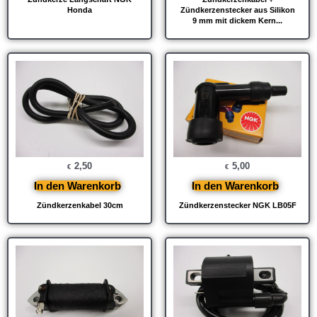
Honda
Zündkerzenstecker aus Silikon
9 mm mit dickem Kern...
2,50
5,00
€
€
In den Warenkorb
In den Warenkorb
Zündkerzenkabel 30cm
Zündkerzenstecker NGK LB05F