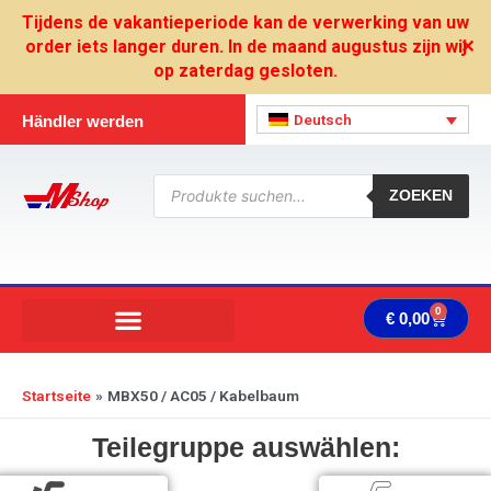
Zum
Tijdens de vakantieperiode kan de verwerking van uw
Inhalt
order iets langer duren. In de maand augustus zijn wij
✕
springen
op zaterdag gesloten.
Deutsch
Händler werden
Products
search
ZOEKEN
0
Ware
€
0,00
Startseite
MBX50 / AC05 / Kabelbaum
Teilegruppe auswählen: