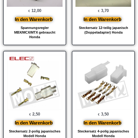
12,00
3,70
€
€
In den Warenkorb
In den Warenkorb
Spannungsregler
Steckersatz 12-teilig japanisch
MBX/MCX/MTX gebraucht
(Doppeladapter) Honda
Honda
2,50
3,50
€
€
In den Warenkorb
In den Warenkorb
Steckersatz 2-polig japanisches
Steckersatz 4-polig japanisches
Modell Honda
Modell Honda