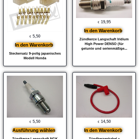
19,95
€
In den Warenkorb
5,50
€
Zündkerze Langschaft Iridium
High Power DENSO (für
In den Warenkorb
getunte und serienmäßige...
Steckersatz 9-polig japanisches
Modell Honda
5,50
14,50
€
€
Ausführung wählen
In den Warenkorb
Zündkerze Langschaft NGK
Zündkerzenkabel +