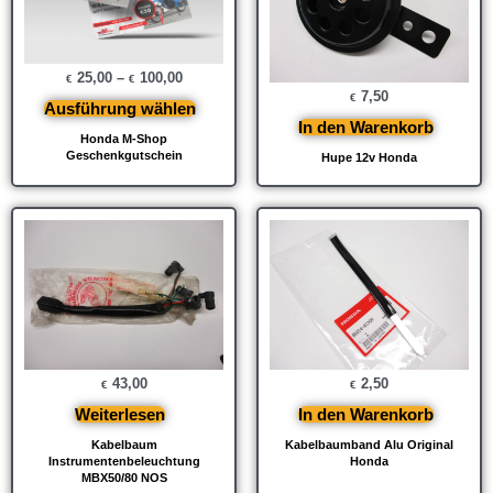
25,00
–
100,00
€
€
7,50
€
Ausführung wählen
In den Warenkorb
Honda M-Shop
Geschenkgutschein
Hupe 12v Honda
43,00
2,50
€
€
Weiterlesen
In den Warenkorb
Kabelbaum
Kabelbaumband Alu Original
Instrumentenbeleuchtung
Honda
MBX50/80 NOS