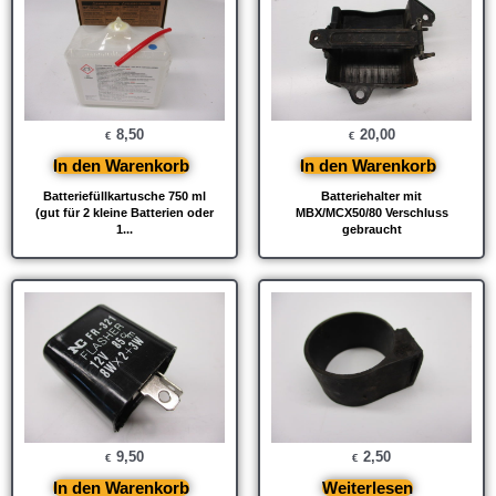
8,50
20,00
€
€
In den Warenkorb
In den Warenkorb
Batteriefüllkartusche 750 ml
Batteriehalter mit
(gut für 2 kleine Batterien oder
MBX/MCX50/80 Verschluss
1...
gebraucht
9,50
2,50
€
€
In den Warenkorb
Weiterlesen