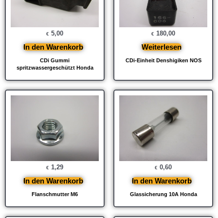
5,00
180,00
€
€
In den Warenkorb
Weiterlesen
CDi Gummi
CDi-Einheit Denshigiken NOS
spritzwassergeschützt Honda
1,29
0,60
€
€
In den Warenkorb
In den Warenkorb
Flanschmutter M6
Glassicherung 10A Honda