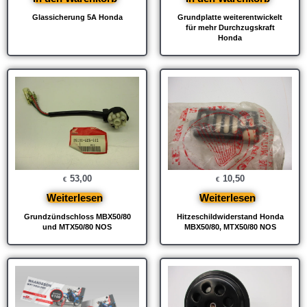
Glassicherung 5A Honda
Grundplatte weiterentwickelt
für mehr Durchzugskraft
Honda
53,00
10,50
€
€
Weiterlesen
Weiterlesen
Grundzündschloss MBX50/80
Hitzeschildwiderstand Honda
und MTX50/80 NOS
MBX50/80, MTX50/80 NOS