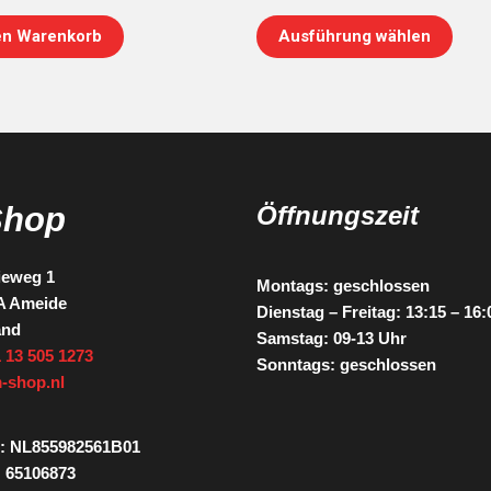
en Warenkorb
Ausführung wählen
Shop
Öffnungszeit
ieweg 1
Montags: geschlossen
A Ameide
Dienstag – Freitag: 13:15 – 16
and
Samstag: 09-13 Uhr
 13 505 1273
Sonntags: geschlossen
-shop.nl
: NL855982561B01
 65106873