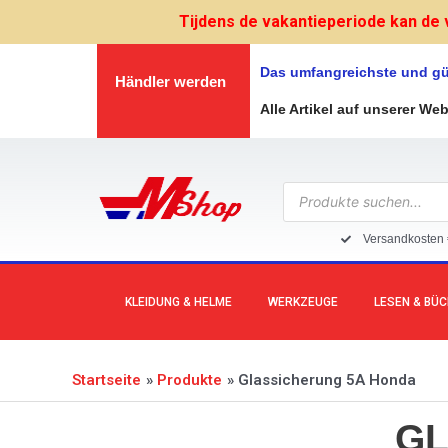
Zum
Tijdens de vakantieperiode kan de 
Inhalt
springen
Das umfangreichste und gü
Händler werden
Alle Artikel auf unserer We
Products
search
Versandkosten 
KLEIDUNG & HELME
WERKZEUGE
LESEN & BÜ
Startseite
Produkte
Glassicherung 5A Honda
GL