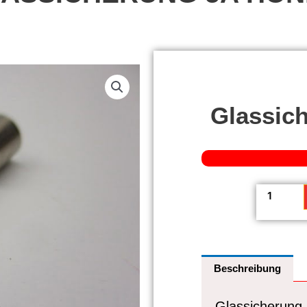
Glassic
Glassiche
5A
Honda
Menge
Beschreibung
Glassicherung