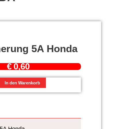
herung 5A Honda
€
0,60
rung
In den Warenkorb
 5A Honda