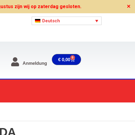
stus zijn wij op zaterdag gesloten.
✕
Deutsch
0
Warenkorb
€
0,00
Anmeldung
NDA