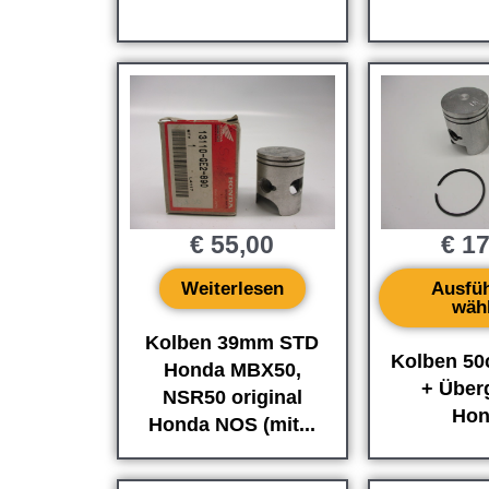
€
55,00
€
17
Weiterlesen
Ausfü
wäh
Kolben 39mm STD
Kolben 50
Honda MBX50,
+ Über
NSR50 original
Hon
Honda NOS (mit...