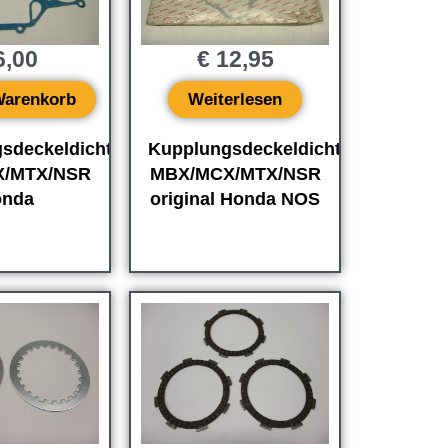
,00
€
12,95
Warenkorb
Weiterlesen
sdeckeldichtung
Kupplungsdeckeldichtung
/MTX/NSR
MBX/MCX/MTX/NSR
nda
original Honda NOS