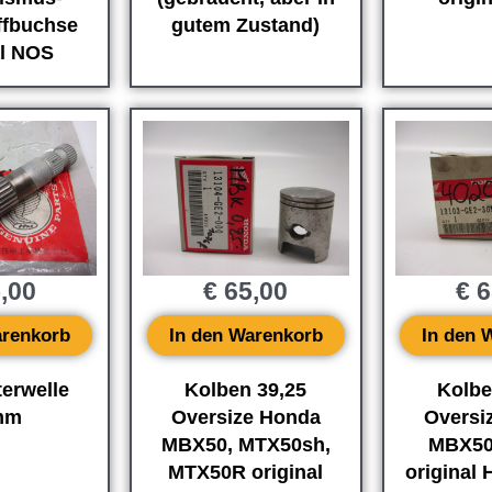
ffbuchse
gutem Zustand)
al NOS
,00
€
65,00
€
6
arenkorb
In den Warenkorb
In den 
terwelle
Kolben 39,25
Kolbe
mm
Oversize Honda
Oversi
MBX50, MTX50sh,
MBX50
MTX50R original
original