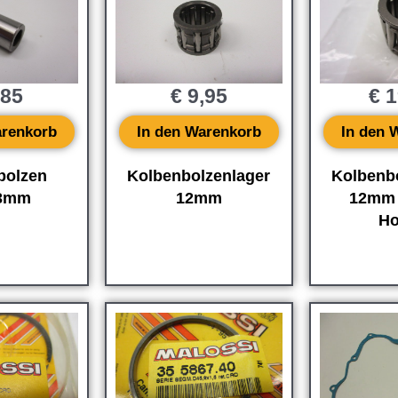
,85
€
9,95
€
1
arenkorb
In den Warenkorb
In den 
bolzen
Kolbenbolzenlager
Kolbenb
33mm
12mm
12mm 
Ho