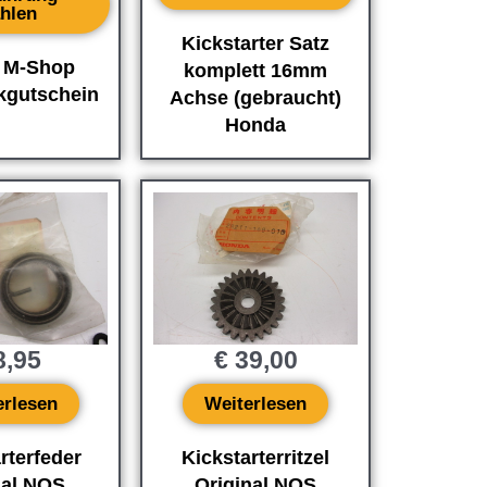
hlen
Kickstarter Satz
 M-Shop
komplett 16mm
kgutschein
Achse (gebraucht)
Honda
,95
€
39,00
erlesen
Weiterlesen
rterfeder
Kickstarterritzel
nal NOS
Original NOS