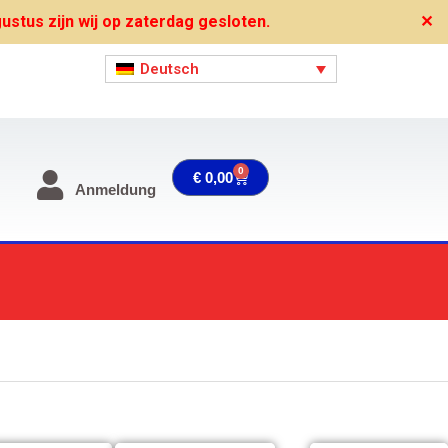
stus zijn wij op zaterdag gesloten.
✕
Deutsch
0
Warenkorb
€
0,00
Anmeldung