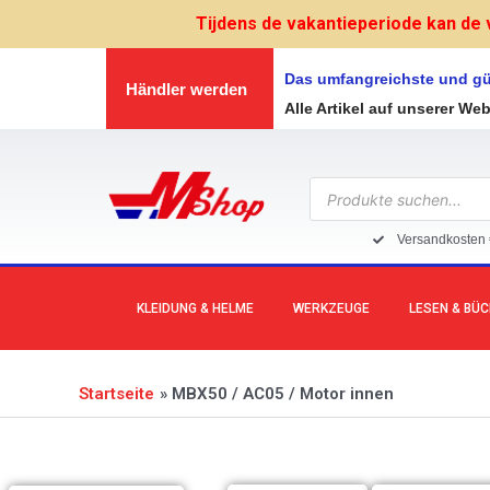
Zum
Tijdens de vakantieperiode kan de 
Inhalt
springen
Das umfangreichste und gü
Händler werden
Alle Artikel auf unserer We
Products
search
Versandkosten 
KLEIDUNG & HELME
WERKZEUGE
LESEN & BÜ
Startseite
MBX50 / AC05 / Motor innen