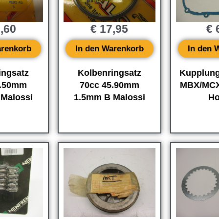
,60
€
17,95
€
6
arenkorb
In den Warenkorb
In den 
ingsatz
Kolbenringsatz
Kupplung
5.50mm
70cc 45.90mm
MBX/MCX
Malossi
1.5mm B Malossi
Ho