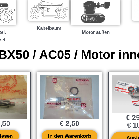
Kabelbaum
el,
Motor außen
kel
BX50 / AC05 / Motor inn
€
25
€
2,50
,50
€
10
In den Warenkorb
lesen
Ausf