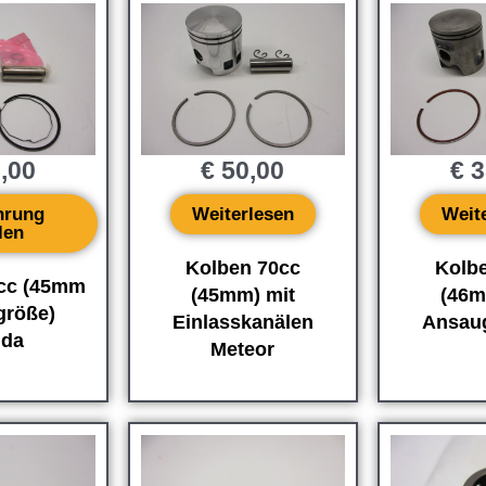
,00
€
50,00
€
3
hrung
Weiterlesen
Weit
len
Kolben 70cc
Kolb
cc (45mm
(45mm) mit
(46m
größe)
Einlasskanälen
Ansau
da
Meteor