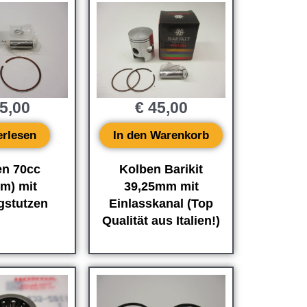
5,00
€
45,00
erlesen
In den Warenkorb
en 70cc
Kolben Barikit
m) mit
39,25mm mit
gstutzen
Einlasskanal (Top
Qualität aus Italien!)