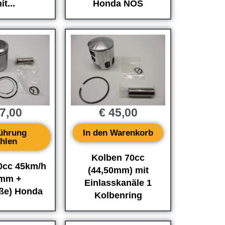
it...
Honda NOS
7,00
€
45,00
ührung
In den Warenkorb
hlen
Kolben 70cc
0cc 45km/h
(44,50mm) mit
9mm +
Einlasskanäle 1
ße) Honda
Kolbenring