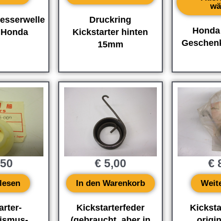
wä
Druckring
esserwelle
Honda
Kickstarter hinten
l Honda
Geschen
15mm
,50
€
5,00
€
8
lesen
In den Warenkorb
Weit
arter-
Kickstarterfeder
Kicksta
ismus-
(gebraucht, aber in
origi