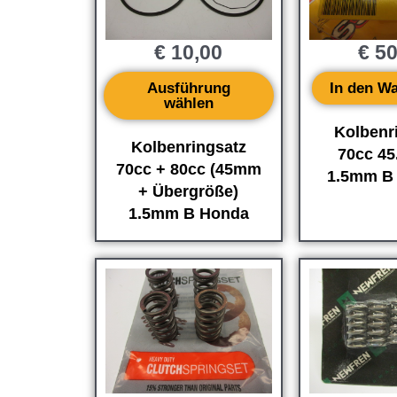
€
10,00
€
50
Ausführung
In den W
wählen
Kolbenr
Kolbenringsatz
70cc 4
70cc + 80cc (45mm
1.5mm B 
+ Übergröße)
1.5mm B Honda