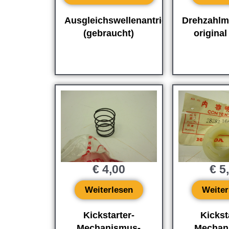
Ausgleichswellenantrieb
Drehzahlm
(gebraucht)
origina
€
4,00
€
5
Weiterlesen
Weiter
Kickstarter-
Kickst
Mechanismus-
Mechan