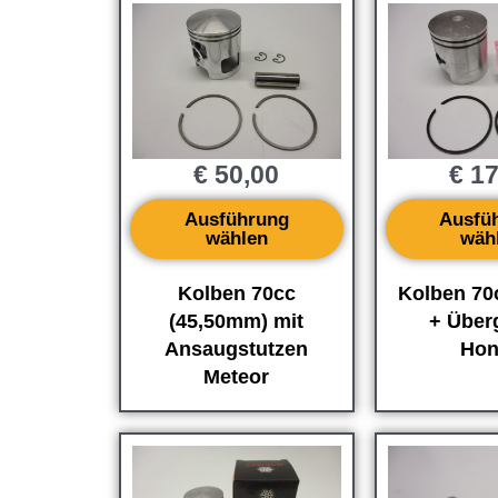
€
50,00
€
17
Ausführung
Ausfü
wählen
wäh
Kolben 70cc
Kolben 70
(45,50mm) mit
+ Über
Ansaugstutzen
Hon
Meteor