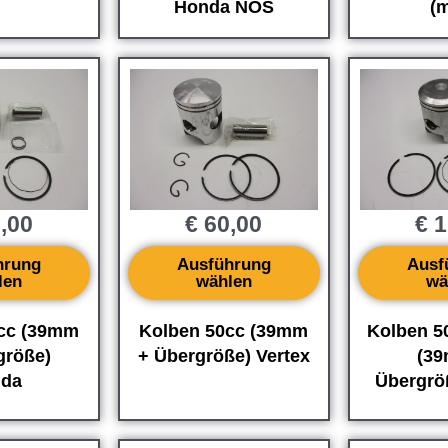
Honda NOS
(m
,00
€
60,00
€
1
hrung
Ausführung
Ausf
len
wählen
wä
cc (39mm
Kolben 50cc (39mm
Kolben 5
größe)
+ Übergröße) Vertex
(3
da
Übergrö