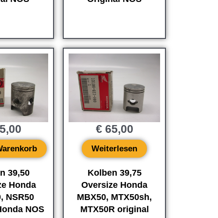
5,00
€
65,00
Warenkorb
Weiterlesen
n 39,50
Kolben 39,75
ze Honda
Oversize Honda
, NSR50
MBX50, MTX50sh,
 Honda NOS
MTX50R original