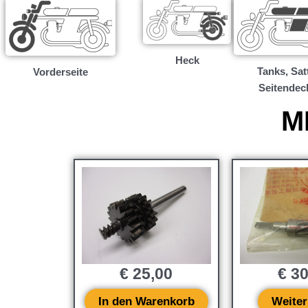
Heck
Tanks, Satt
Vorderseite
Seitendec
M
€
25,00
€
30
In den Warenkorb
Weiter