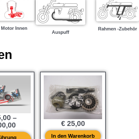
Motor Innen
Rahmen -Zubehör
Auspuff
en
,00
–
€
25,00
0,00
In den Warenkorb
ührung