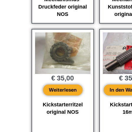
Druckfeder original
Kunststo
NOS
origin
€
35,00
€
35
Weiterlesen
In den W
Kickstarterritzel
Kickstar
original NOS
16