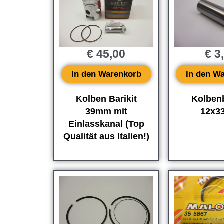
€
45,00
€
3
In den Warenkorb
In den W
Kolben Barikit
Kolben
39mm mit
12x
Einlasskanal (Top
Qualität aus Italien!)