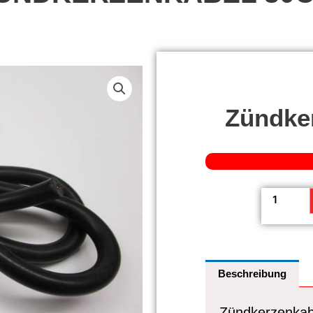
Zündke
Zündkerz
30cm
Menge
Beschreibung
Zündkerzenka