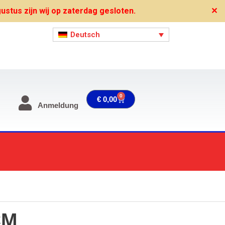
stus zijn wij op zaterdag gesloten.
✕
Deutsch
0
Warenkorb
€
0,00
Anmeldung
CM