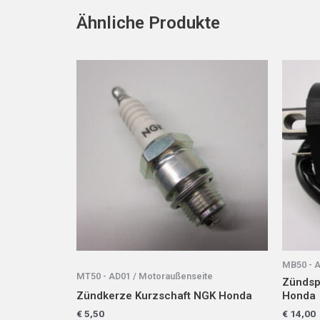
Ähnliche Produkte
Dieses
Produkt
weist
mehrere
Varianten
auf.
Die
Optionen
können
auf
der
Produktseite
MB50 - 
gewählt
MT50 - AD01 / Motoraußenseite
Zündsp
werden
Zündkerze Kurzschaft NGK Honda
Honda
€
5,50
€
14,00