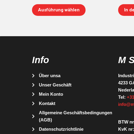
Ausführung wählen
In d
Info
M 
Über unsa
Industr
4233 G
Unser Geschäft
Nederl
Mein Konto
Tel:
+31
Kontakt
info@m
Allgemeine Geschäftsbedingungen
(AGB)
BTW nr
Datenschutzrichtlinie
KvK nr: