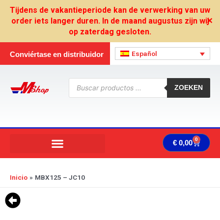
Ir
Tijdens de vakantieperiode kan de verwerking van uw
al
order iets langer duren. In de maand augustus zijn wij
✕
contenido
op zaterdag gesloten.
Español
Conviértase en distribuidor
Búsqueda
de
ZOEKEN
productos
0
Carrit
€
0,00
Inicio
MBX125 – JC10