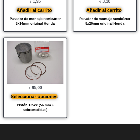
1,95
3,10
€
€
Añadir al carrito
Añadir al carrito
Pasador de montaje semicárter
Pasador de montaje semicárter
8x14mm original Honda
8x20mm original Honda
95,00
€
Seleccionar opciones
Pistón 125cc (56 mm +
sobremedidas)