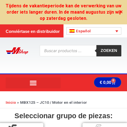
Ir
Tijdens de vakantieperiode kan de verwerking van uw
al
order iets langer duren. In de maand augustus zijn wij
✕
contenido
op zaterdag gesloten.
Español
Conviértase en distribuidor
Búsqueda
de
ZOEKEN
productos
0
Carrit
€
0,00
Inicio
MBX125 – JC10 / Motor en el interior
Seleccionar grupo de piezas: