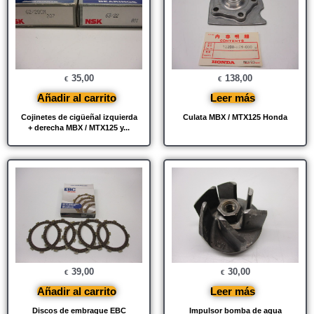
35,00
138,00
€
€
Añadir al carrito
Leer más
Cojinetes de cigüeñal izquierda
Culata MBX / MTX125 Honda
+ derecha MBX / MTX125 y...
39,00
30,00
€
€
Añadir al carrito
Leer más
Discos de embrague EBC
Impulsor bomba de agua