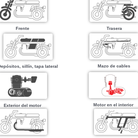
Frente
Trasera
Mazo de cables
epósitos, sillín, tapa lateral
Motor en el interior
Exterior del motor