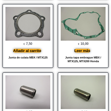
7,50
10,00
€
€
Añadir al carrito
Leer más
Junta de culata MBX / MTX125
Junta tapa embrague MBX /
MTX125, MTX200 Honda