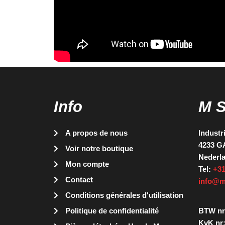
Info
M 
A propos de nous
Industr
4233 G
Voir notre boutique
Nederl
Mon compte
Tel:
+31
Contact
info@m
Conditions générales d'utilisation
Politique de confidentialité
BTW nr
KvK nr: