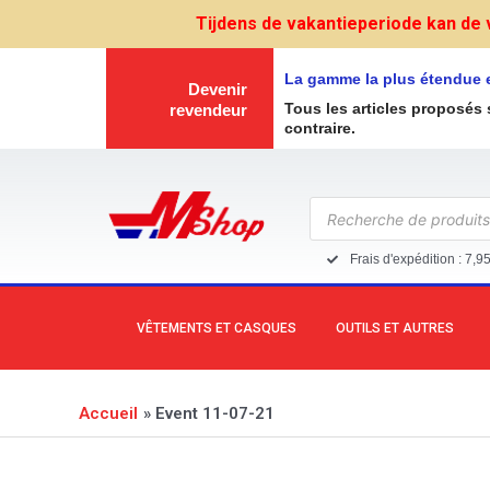
Aller
Tijdens de vakantieperiode kan de 
au
contenu
La gamme la plus étendue 
Devenir
Tous les articles proposés 
revendeur
contraire.
Recherche
de
produits
Frais d'expédition : 7,9
VÊTEMENTS ET CASQUES
OUTILS ET AUTRES
Accueil
Event 11-07-21