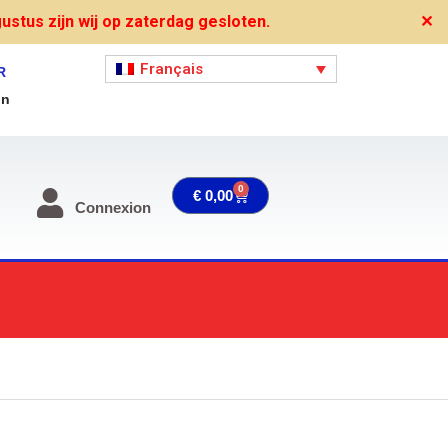
stus zijn wij op zaterdag gesloten.
✕
Français
R
on
0
Panier
€
0,00
Connexion