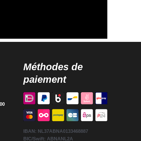
Méthodes de
paiement
h00
IBAN:
NL37ABNA0133468887
BIC/Swift:
ABNANL2A