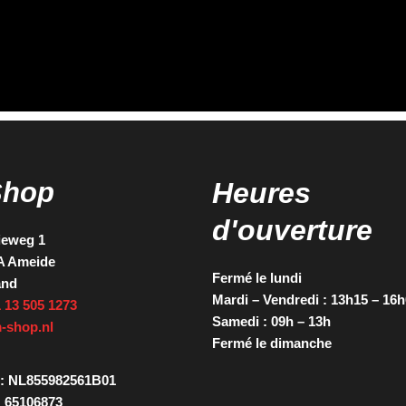
Shop
Heures
d'ouverture
ieweg 1
A Ameide
Fermé le lundi
and
Mardi – Vendredi : 13h15 – 16
 13 505 1273
Samedi : 09h – 13h
-shop.nl
Fermé le dimanche
: NL855982561B01
 65106873