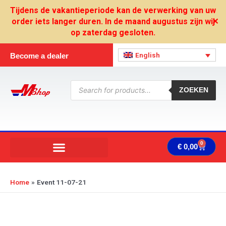
Skip
Tijdens de vakantieperiode kan de verwerking van uw
to
order iets langer duren. In de maand augustus zijn wij
✕
content
op zaterdag gesloten.
English
Become a dealer
Products
search
ZOEKEN
0
Cart
€
0,00
Home
Event 11-07-21