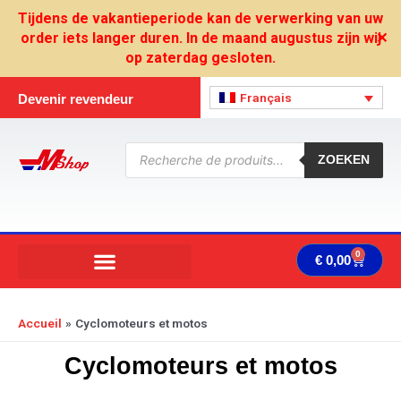
Aller
Tijdens de vakantieperiode kan de verwerking van uw
au
order iets langer duren. In de maand augustus zijn wij
✕
contenu
op zaterdag gesloten.
Français
Devenir revendeur
Recherche
de
ZOEKEN
produits
0
Panie
€
0,00
Accueil
Cyclomoteurs et motos
Cyclomoteurs et motos