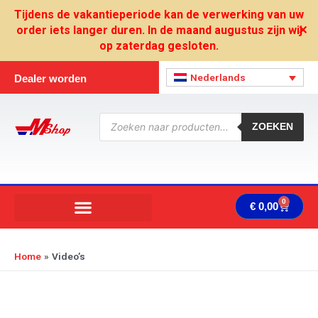
Ga
Tijdens de vakantieperiode kan de verwerking van uw
naar
order iets langer duren. In de maand augustus zijn wij
✕
de
op zaterdag gesloten.
inhoud
Nederlands
Dealer worden
Producten
zoeken
ZOEKEN
0
Wink
€
0,00
Home
Video’s