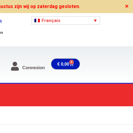
stus zijn wij op zaterdag gesloten.
✕
Français
R
on
0
Panier
€
0,00
Connexion