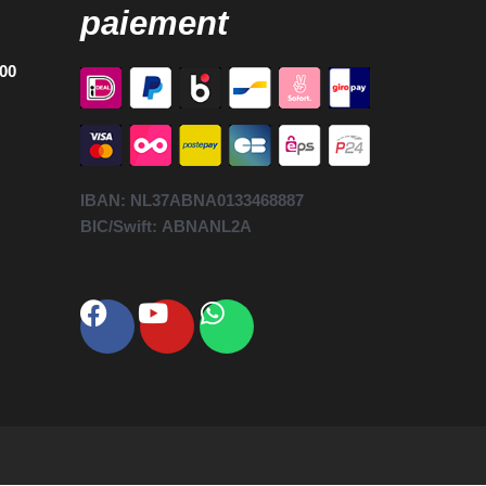
paiement
h00
IBAN:
NL37ABNA0133468887
BIC/Swift:
ABNANL2A
Facebook
Youtube
Whatsapp