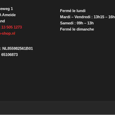
ieweg 1
Fermé le lundi
A Ameide
Mardi – Vendredi : 13h15 – 16
and
Samedi : 09h – 13h
 13 505 1273
Fermé le dimanche
-shop.nl
: NL855982561B01
 65106873