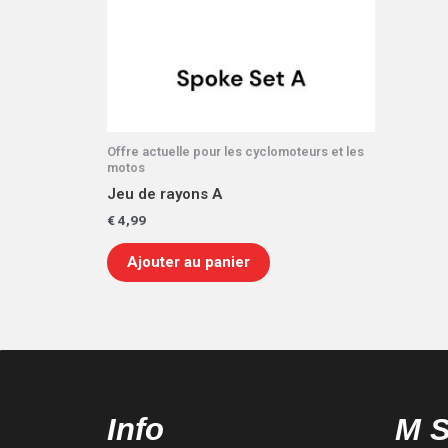
Offre actuelle pour les cyclomoteurs et les
motos
Jeu de rayons A
€
4,99
Ajouter au panier
Info
M 