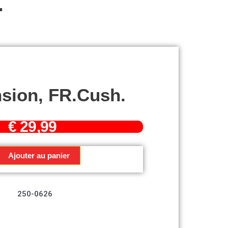
.
sion, FR.Cush.
€
29,99
Ajouter au panier
n,
250-0626