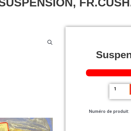
SUSPENSION, FR.CUSH
Suspen
quantité
de
Suspensio
FR.Cush.
Numéro de produit: