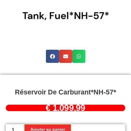
Réservoir De Carburant*NH-57*
€
1.099,99
quantité
de
Ajouter au panier