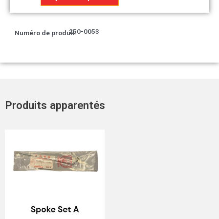
Réservoir
de
carburant*NH-
250-0053
Numéro de produit:
57*
Produits apparentés