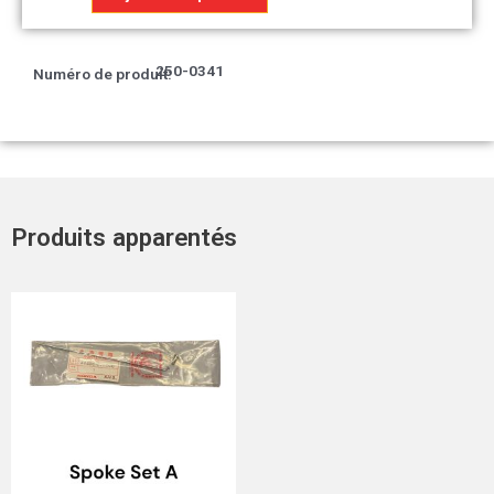
Oil
seal
26x37x6
250-0341
Numéro de produit:
Produits apparentés