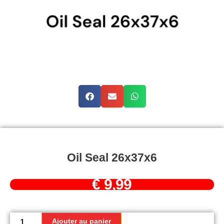
Oil Seal 26x37x6
€
9,99
quantité
de
Ajouter au panier