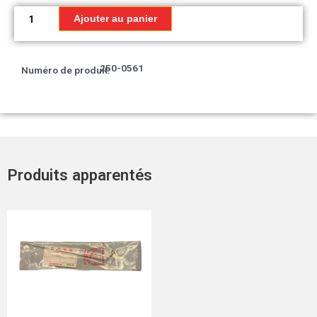
quantité
de
Ajouter au panier
Marquage,
capuchon
gauche*Type-
250-0561
Numéro de produit:
A*
Produits apparentés