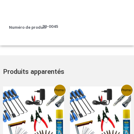
70-0045
Numéro de produit:
Produits apparentés
Le
Le
Le
Le
Promo !
Promo !
prix
prix
prix
prix
initial
actuel
initial
actuel
était :
est :
était :
est :
€ 126,00.
€ 64,95.
€ 126,00.
€ 64,95.