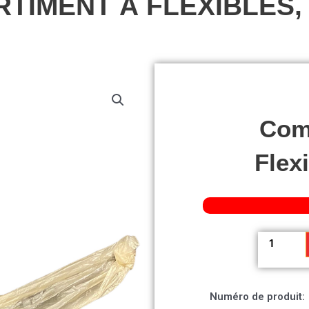
TIMENT À FLEXIBLES,
Com
Flex
quantité
de
Comparti
à
Numéro de produit:
flexibles,