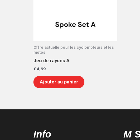
Offre actuelle pour les cyclomoteurs et les
motos
Jeu de rayons A
€
4,99
Ajouter au panier
Info
M 