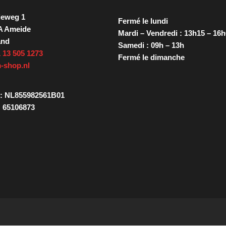
ieweg 1
Fermé le lundi
A Ameide
Mardi – Vendredi : 13h15 – 16
and
Samedi : 09h – 13h
 13 505 1273
Fermé le dimanche
-shop.nl
: NL855982561B01
 65106873