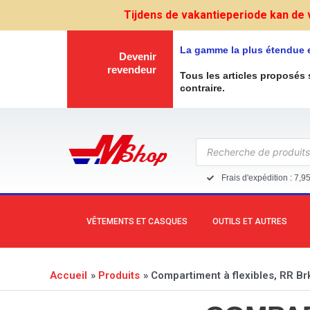
Aller
Tijdens de vakantieperiode kan de 
au
contenu
La gamme la plus étendue 
Devenir
revendeur
Tous les articles proposés 
contraire.
Recherche
de
produits
Frais d'expédition : 7,9
VÊTEMENTS ET CASQUES
OUTILS ET AUTRES
Accueil
Produits
Compartiment à flexibles, RR Br