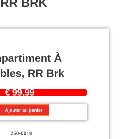
 RR BRK
partiment À
ibles, RR Brk
€
99,99
Ajouter au panier
ment
250-0018