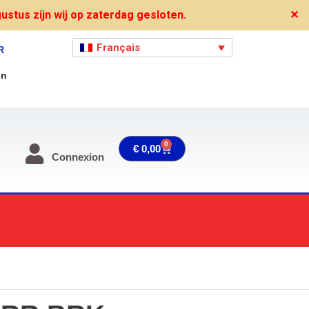
stus zijn wij op zaterdag gesloten.
✕
Français
R
on
0
Panier
€
0,00
Connexion