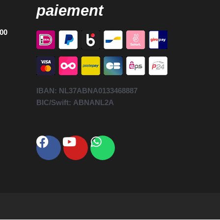
paiement
h00
IBAN:
NL37ABNA0133468887
BIC/Swift:
ABNANL2A
Facebook
Youtube
Whatsapp