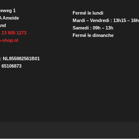
ieweg 1
Fermé le lundi
A Ameide
Mardi – Vendredi : 13h15 – 16
and
Samedi : 09h – 13h
 13 505 1273
Fermé le dimanche
-shop.nl
: NL855982561B01
 65106873