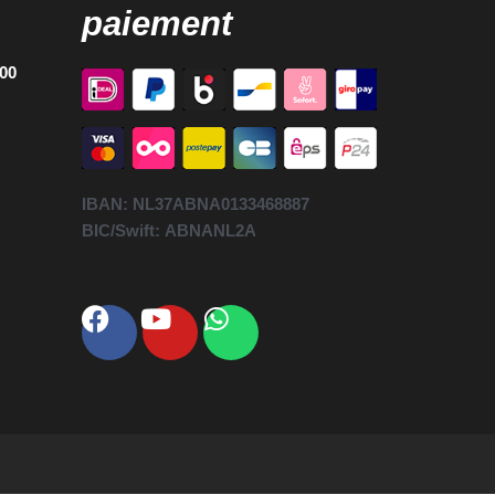
paiement
h00
IBAN:
NL37ABNA0133468887
BIC/Swift:
ABNANL2A
Facebook
Youtube
Whatsapp