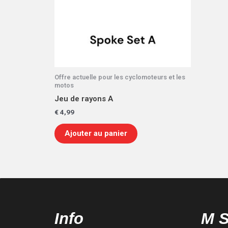
Offre actuelle pour les cyclomoteurs et les
motos
Jeu de rayons A
€
4,99
Ajouter au panier
Info
M 