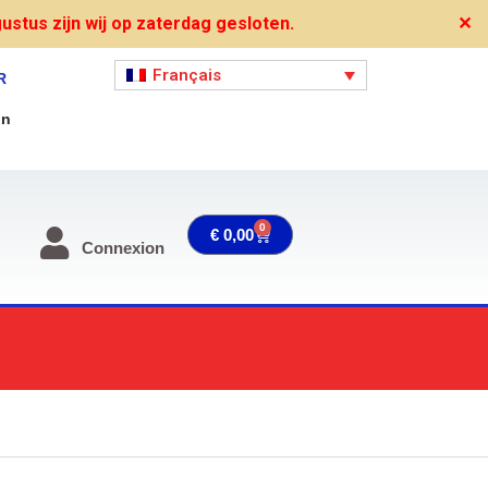
stus zijn wij op zaterdag gesloten.
✕
Français
R
on
0
Panier
€
0,00
Connexion