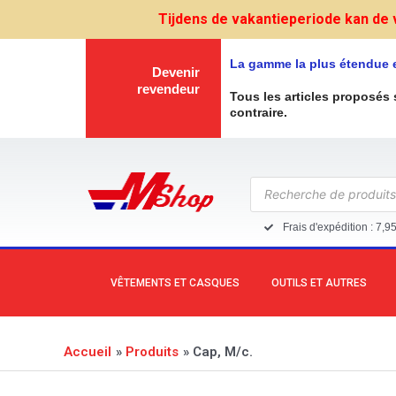
Aller
Tijdens de vakantieperiode kan de 
au
contenu
La gamme la plus étendue 
Devenir
revendeur
Tous les articles proposés 
contraire.
Recherche
de
produits
Frais d'expédition : 7,9
VÊTEMENTS ET CASQUES
OUTILS ET AUTRES
Accueil
Produits
Cap, M/c.