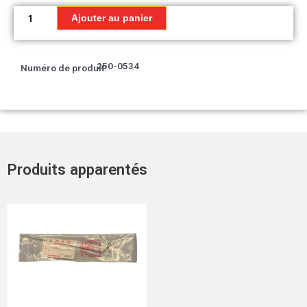
quantité
de
Ajouter au panier
Bande
B
Réservoir
250-0534
Numéro de produit:
d'essence
droit
T2
Produits apparentés