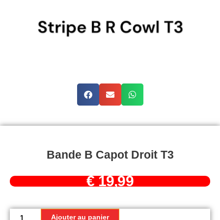
Bande B Capot Droit T3
€
19,99
quantité
de
Ajouter au panier