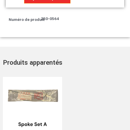
Bande
B
Capot
250-0564
Numéro de produit:
droit
T3
Produits apparentés