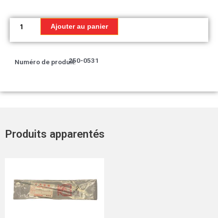
quantité
de
Ajouter au panier
Bande
A
Réservoir
250-0531
Numéro de produit:
d'essence
gauche
T2
Produits apparentés