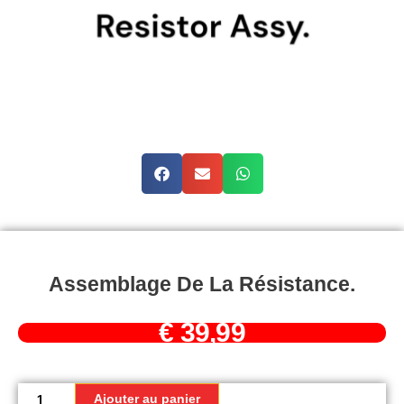
Assemblage De La Résistance.
€
39,99
quantité
de
Ajouter au panier