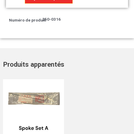
Assemblage
de
la
250-0316
Numéro de produit:
résistance.
Produits apparentés