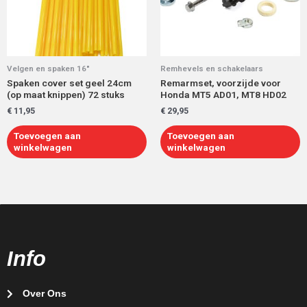
Velgen en spaken 16"
Remhevels en schakelaars
Spaken cover set geel 24cm
Remarmset, voorzijde voor
(op maat knippen) 72 stuks
Honda MT5 AD01, MT8 HD02
€
11,95
€
29,95
Toevoegen aan
Toevoegen aan
winkelwagen
winkelwagen
Info
Over Ons