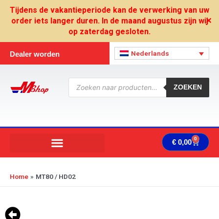
Ga
Tijdens de vakantieperiode kan de verwerking van uw
naar
order iets langer duren. In de maand augustus zijn wij
✕
de
op zaterdag gesloten.
inhoud
Nederlands
Dealer worden
Producten
zoeken
ZOEKEN
0
Wink
€
0,00
Home
MT80 / HD02