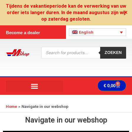
Skip
Tijdens de vakantieperiode kan de verwerking van uw
to
order iets langer duren. In de maand augustus zijn wij
✕
content
op zaterdag gesloten.
English
Become a dealer
Products
search
ZOEKEN
0
Cart
€
0,00
Home
Navigate in our webshop
Navigate in our webshop