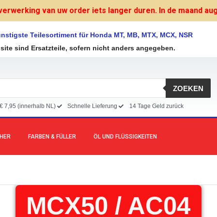
verwerking van uw order iets langer duren. In de maand augu
nstigste Teilesortiment für Honda MT, MB, MTX, MCX, NSR
bsite sind Ersatzteile, sofern nicht anders angegeben.
ZOEKEN
€ 7,95 (innerhalb NL)
Schnelle Lieferung
14 Tage Geld zurück
CHER
FARBEN & FÜLLER
ÖL UND FLÜSSIGKEITEN
MCX50 / AC04