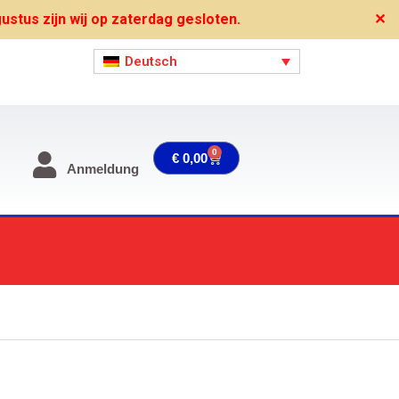
stus zijn wij op zaterdag gesloten.
✕
Deutsch
0
Warenkorb
€
0,00
Anmeldung