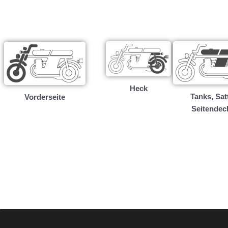
Heck
Tanks, Satt
Vorderseite
Seitendec