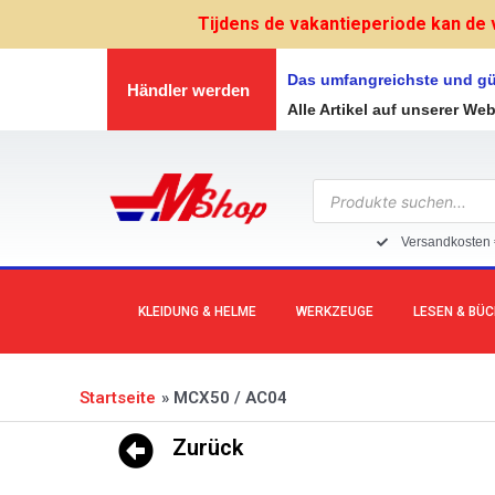
Zum
Tijdens de vakantieperiode kan de 
Inhalt
springen
Das umfangreichste und gü
Händler werden
Alle Artikel auf unserer We
Products
search
Versandkosten 
KLEIDUNG & HELME
WERKZEUGE
LESEN & BÜ
Startseite
MCX50 / AC04
Zurück