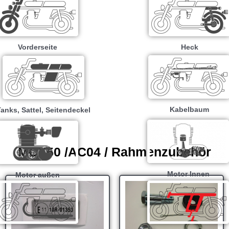
Vorderseite
Heck
Kabelbaum
anks, Sattel, Seitendeckel
MCX50 /AC04 / Rahmenzubehör
Motor Innen
Motor außen