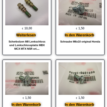
10,00
1,50
€
€
Weiterlesen
In den Warenkorb
Scherbolzen M8 Lenkschloss
Schraube M6x10 original Honda
und Lenkschlossplatte MBX
MCX MTX NSR ori....
1,50
1,50
€
€
In den Warenkorb
In den Warenkorb