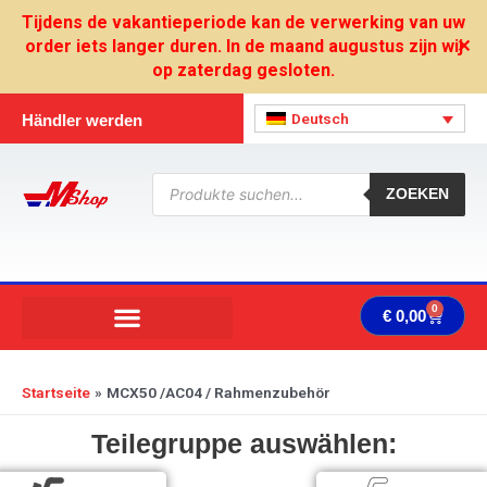
Zum
Tijdens de vakantieperiode kan de verwerking van uw
Inhalt
order iets langer duren. In de maand augustus zijn wij
✕
springen
op zaterdag gesloten.
Deutsch
Händler werden
Products
search
ZOEKEN
0
Ware
€
0,00
Startseite
MCX50 /AC04 / Rahmenzubehör
Teilegruppe auswählen: