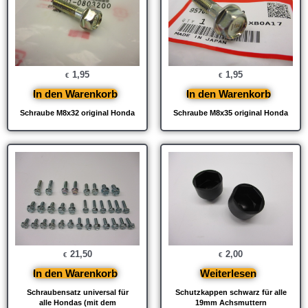
1,95
1,95
€
€
In den Warenkorb
In den Warenkorb
Schraube M8x32 original Honda
Schraube M8x35 original Honda
21,50
2,00
€
€
In den Warenkorb
Weiterlesen
Schraubensatz universal für
Schutzkappen schwarz für alle
alle Hondas (mit dem
19mm Achsmuttern