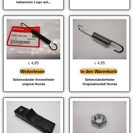
bekannten Logo auf...
4,85
4,95
€
€
Weiterlesen
In den Warenkorb
Seitenständer Innnenfeder
Seitenständerfeder
original Honda
Originalmodell Honda