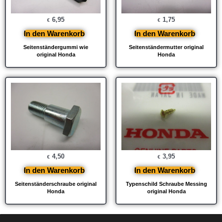
6,95
1,75
€
€
In den Warenkorb
In den Warenkorb
Seitenständergummi wie
Seitenständermutter original
original Honda
Honda
4,50
3,95
€
€
In den Warenkorb
In den Warenkorb
Seitenständerschraube original
Typenschild Schraube Messing
Honda
original Honda