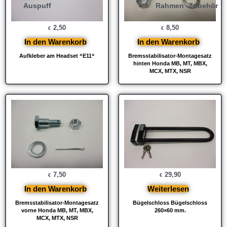
Auspuff
Rahmen -Zubehör
2,50
8,50
€
€
In den Warenkorb
In den Warenkorb
Aufkleber am Headset “E11“
Bremsstabilisator-Montagesatz
hinten Honda MB, MT, MBX,
MCX, MTX, NSR
7,50
29,90
€
€
In den Warenkorb
Weiterlesen
Bremsstabilisator-Montagesatz
Bügelschloss Bügelschloss
vorne Honda MB, MT, MBX,
260×60 mm.
MCX, MTX, NSR