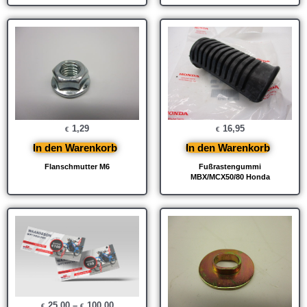
1,29
16,95
€
€
In den Warenkorb
In den Warenkorb
Flanschmutter M6
Fußrastengummi
MBX/MCX50/80 Honda
25,00
–
100,00
€
€