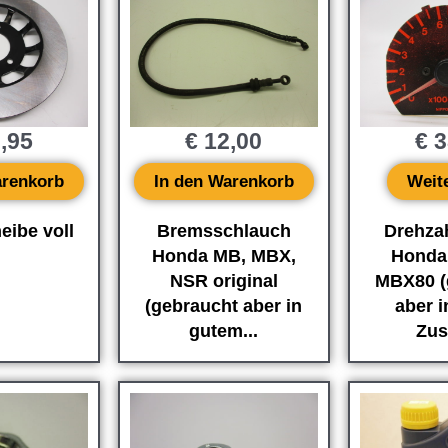
,95
€
12,00
€
3
arenkorb
In den Warenkorb
Weit
ibe voll
Bremsschlauch
Drehza
Honda MB, MBX,
Honda
NSR original
MBX80 (
(gebraucht aber in
aber 
gutem...
Zus