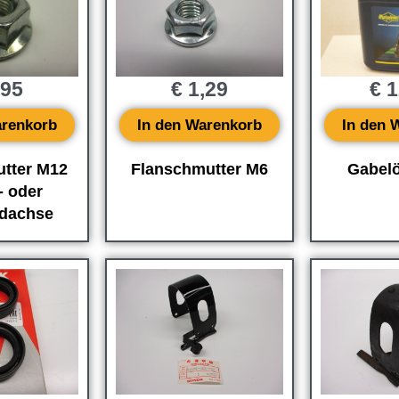
,95
€
1,29
€
1
arenkorb
In den Warenkorb
In den 
tter M12
Flanschmutter M6
Gabelö
- oder
adachse