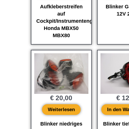
Aufkleberstreifen
Blinker G
auf
12V 
Cockpit/Instrumentengehäuse
Honda MBX50
MBX80
€
20,00
€
12
Weiterlesen
In den W
Blinker niedriges
Blinker tie