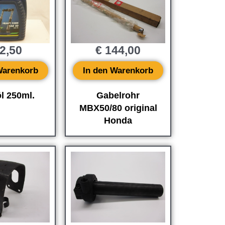
2,50
€
144,00
Warenkorb
In den Warenkorb
l 250ml.
Gabelrohr
MBX50/80 original
Honda