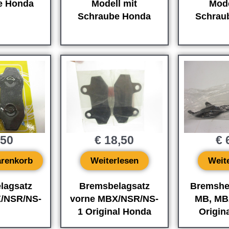
e Honda
Modell mit
Mode
Schraube Honda
Schrau
,50
€
18,50
€
6
arenkorb
Weiterlesen
Weit
lagsatz
Bremsbelagsatz
Bremshe
/NSR/NS-
vorne MBX/NSR/NS-
MB, MB
1 Original Honda
Origin