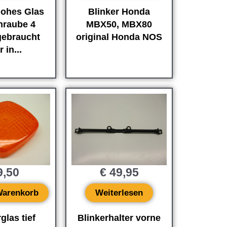
hohes Glas
Blinker Honda
hraube 4
MBX50, MBX80
gebraucht
original Honda NOS
 in...
,50
€
49,95
Warenkorb
Weiterlesen
glas tief
Blinkerhalter vorne