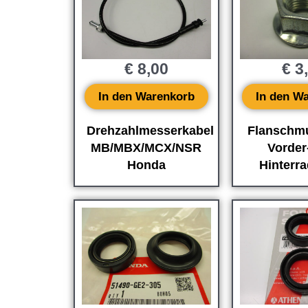
€
8,00
€
3
In den Warenkorb
In den W
Drehzahlmesserkabel
Flanschmu
MB/MBX/MCX/NSR
Vorder
Honda
Hinterr