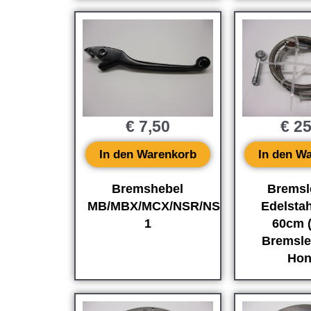
€
7,50
€
25
In den Warenkorb
In den W
Bremshebel
Bremsl
MB/MBX/MCX/NSR/NS-
Edelstah
1
60cm 
Bremsle
Hon