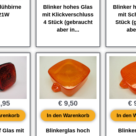
lühbirne
Blinker hohes Glas
Blinker 
21W
mit Klickverschluss
mit Sc
4 Stück (gebraucht
Stück (
aber in...
aber
,95
€
9,50
€
9
arenkorb
In den Warenkorb
In den 
f Glas mit
Blinkerglas hoch
Blinker