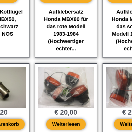
Kotflügel
Aufklebersatz
Aufkl
MBX50,
Honda MBX80 für
Honda 
chwarz
das rote Modell
das s
l NOS
1983-1984
Modell 
(Hochwertiger
(Hoch
echter...
ech
,20
€
20,00
€
2
arenkorb
Weiterlesen
Weit