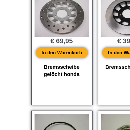
€
69,95
€
39
In den Warenkorb
In den W
Bremsscheibe
Bremssche
gelöcht honda