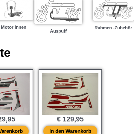
Motor Innen
Rahmen -Zubehör
Auspuff
te
9,95
€
129,95
Warenkorb
In den Warenkorb