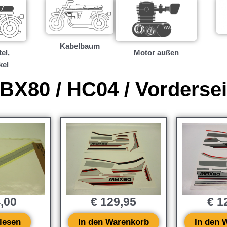
Kabelbaum
el,
Motor außen
kel
BX80 / HC04 / Vordersei
,00
€
129,95
€
12
lesen
In den Warenkorb
In den 