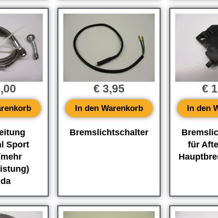
,00
€
3,95
€
1
arenkorb
In den Warenkorb
In den 
eitung
Bremslichtschalter
Bremslic
l Sport
für Aft
(mehr
Hauptbre
istung)
da