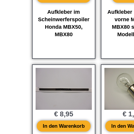
Aufkleber im
Aufkleber 
Scheinwerferspoiler
vorne 
Honda MBX50,
MBX80 s
MBX80
Model
€
8,95
€
1
In den Warenkorb
In den W