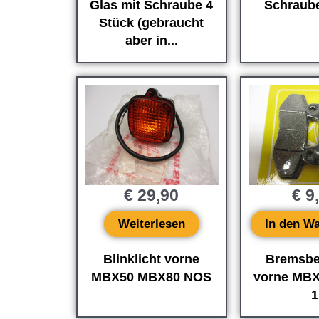
Glas mit Schraube 4
Schraub
Stück (gebraucht
aber in...
€
29,90
€
9
Weiterlesen
In den W
Blinklicht vorne
Bremsbe
MBX50 MBX80 NOS
vorne MBX
1