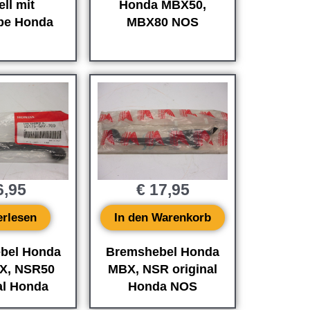
ll mit
Honda MBX50,
be Honda
MBX80 NOS
,95
€
17,95
erlesen
In den Warenkorb
bel Honda
Bremshebel Honda
X, NSR50
MBX, NSR original
al Honda
Honda NOS