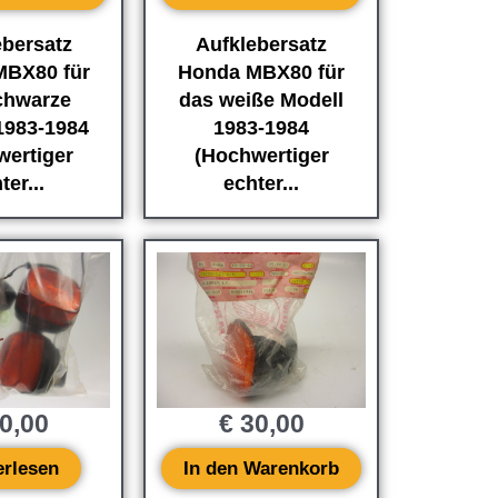
ebersatz
Aufklebersatz
MBX80 für
Honda MBX80 für
chwarze
das weiße Modell
1983-1984
1983-1984
wertiger
(Hochwertiger
ter...
echter...
0,00
€
30,00
erlesen
In den Warenkorb