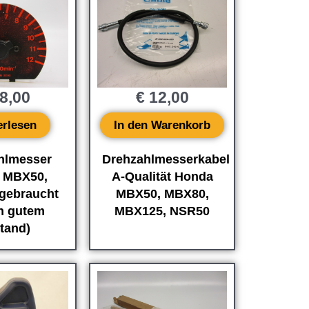
8,00
€
12,00
erlesen
In den Warenkorb
hlmesser
Drehzahlmesserkabel
 MBX50,
A-Qualität Honda
gebraucht
MBX50, MBX80,
in gutem
MBX125, NSR50
tand)