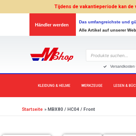
Zum
Tijdens de vakantieperiode kan de 
Inhalt
springen
Das umfangreichste und gü
Händler werden
Alle Artikel auf unserer We
Products
search
Versandkosten 
KLEIDUNG & HELME
WERKZEUGE
LESEN & BÜ
Startseite
MBX80 / HC04 / Front