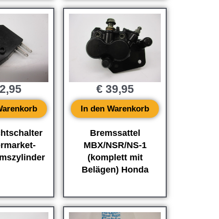
2,95
€
39,95
Warenkorb
In den Warenkorb
htschalter
Bremssattel
ermarket-
MBX/NSR/NS-1
mszylinder
(komplett mit
Belägen) Honda