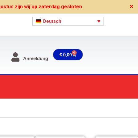
stus zijn wij op zaterdag gesloten.
✕
Deutsch
0
Warenkorb
€
0,00
Anmeldung