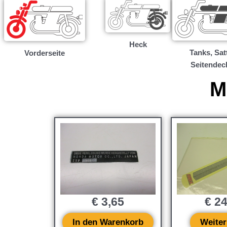
Heck
Tanks, Satt
Vorderseite
Seitendec
M
€
3,65
€
24
In den Warenkorb
Weiter